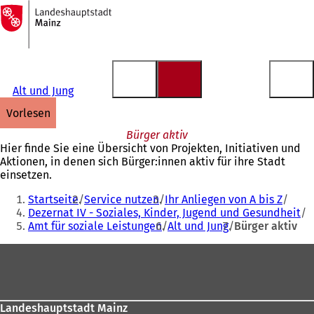
Zur
Startseite
Inhalt anspringen
Alt und Jung
vorlesen
Bürger aktiv
Hier finde Sie eine Übersicht von Projekten, Initiativen und
Aktionen, in denen sich Bürger:innen aktiv für ihre Stadt
einsetzen.
Sie
Startseite
Service nutzen
Ihr Anliegen von A bis Z
befinden
Dezernat IV - Soziales, Kinder, Jugend und Gesundheit
Amt für soziale Leistungen
Alt und Jung
Bürger aktiv
sich
hier:
Fußbereich
Landeshauptstadt Mainz