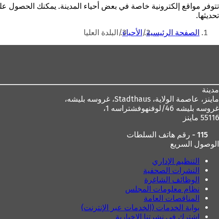
تتوفر مواقع إلكترونية خاصة في بعض أحياء المدينة. يمكنك الحصول عل
تحديثها.
أنت
الصفحة الرئيسية
الأحياء
البلدة العليا
هنا
منطقة
القدم
مدينة
ماينز، عاصمة الولاية،
Stadthaus، غروسه بليشه،
غروسه بليشه 46/لوفنهوفشتراسه 1،
55116 ماينز
115 - رقم هاتف السلطات
الوصول السريع
التنظيم الإداري
النشرات الصحفية
الوظائف الشاغرة
نظام معلومات المجلس
المناقصات العامة
بوابة الخدمات (الخدمات عبر الإنترنت)
اشترك في نشرتنا الإخبارية