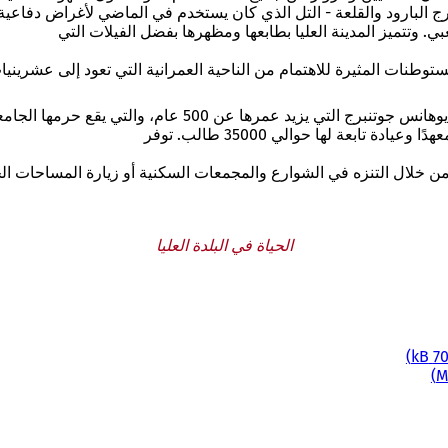
بارود والقلعة - التل الذي كان يستخدم في الماضي لأغراض دفاعية أص
بي. وتتميز المدينة العليا بطابعها ومظهرها بفضل الفيلات التي
ستوطنات المثيرة للاهتمام من الناحية العمرانية التي تعود إلى عشرينيا
كما توجد هنا مستشفيات ماينز ومستشفيات الجامعة. ولا ننسى ج
الحياة في البلدة العليا
709