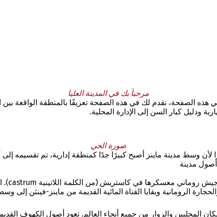
مرحباً بك في المدينة العليا
ي هذه الصفحة، نقدم لك في هذه الصفحة تعريفًا بالمنطقة الواقعة بين 
ية ودليل كبار السن إلى الإدارة المحلية.
صورة الحي
نز-أوبرشتات من إصلاح إداري قبل حوالي 30 عامًا. نظرًا لأن وسط مدينة ماينز أصبح كبيرًا جدًا كمنطق
أصول مدينة
ماينز ال
الحجارة الرومانية وبقايا القناة المائية القديمة من ماينز-فينثن إلى وس