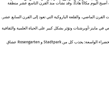
بح اليوم مكانًا هادئًا. وقد نشأت منذ القرن التاسع عشر منطقة
ت القرن الماضي، والقلعة الباروكية التي تعود إلى القرن السابع عشر.
امعة يوهانس جوتنبرج التي يزيد عمرها عن 500 عام، والتي يقع حرمها الجامعي في ماينز-أوبرشتات وتؤثر بشكل كبير على الحياة العلمية والثقافية
أوبرشتات للسكان والزوار العديد من فرص الاستجمام، سواء كان ذلك من خلال التنزه في الشوارع والمجمعات السكنية أو زيارة المساحات الخضراء الواسعة: يجذب كل من Stadtpark و Rosengarten عشاق