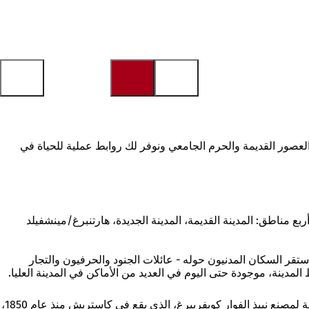
العصور القديمة والحرم الجامعي ونوفر لك روابط عملية للحياة في
ة إدارية، تم تقسيمه إلى أربع مناطق: المدينة القديمة، المدينة الجديدة، هارتنبرغ/مينشفيلد
رومانية إلى منطقة أوبرشتات: ففي عام 90 بعد الميلاد، أقامت جيش روماني معسكرها في كاستريش (من الكلمة اللاتينية castrum). استقر السكان المدنيون حوله - عائلات الجنود والحرفيون والتجار
ط المدينة، موجودة حتى اليوم في العديد من الأماكن في المدينة العليا.
لا تثير هذه الآثار اهتمام علماء الآثار فحسب، بل تحظى أيضًا بإعجاب السكان المحليين والزوار من جميع أنحاء العالم. تعود أصول الكهوف القديمة لمصنع نبيذ الفوار كوبفربيرغ، الذي يقع في كاستريش منذ عام 1850،