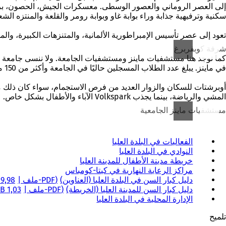
إلى العصر الروماني والعصور الوسطى. معسكرات الجيش، الحصون، برج ال
سكنية وترفيهية جذابة وراء بوابة غاو وبوابة رومر والقلعة والمنتزه الشع
تعود إلى عصر تأسيس الإمبراطورية الألمانية، والمتنزهات الكبيرة، والم
شرفة كوبفربرغ
في ماينز. يبلغ عدد الطلاب المسجلين حاليًا في الجامعة وأكثر من 150 معهدًا وعيادة تابعة لها حوالي 35000 طالب. توفر
المشي والرياضة، بينما يجذب Volkspark الآباء والأطفال بشكل خاص.
مستشفيات ماينز الجامعية
الفعاليات في البلدة العليا
النوادي في البلدة العليا
خريطة مدينة الأطفال للمدينة العليا
مراكز الرعاية النهارية في كيتا-كومباس
دليل كبار السن في البلدة العليا (العناوين)
PDF
-ملف
,98 kB
دليل كبار السن للمدينة العليا (الخريطة)
PDF
-ملف
1,03 MB
الإدارة المحلية في البلدة العليا
تلميح