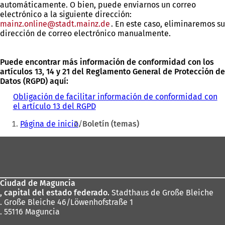
automáticamente. O bien, puede enviarnos un correo
electrónico a la siguiente dirección:
mainz.online
stadt.mainz
de
. En este caso, eliminaremos su
dirección de correo electrónico manualmente.
Puede encontrar más información de conformidad con los
artículos 13, 14 y 21 del Reglamento General de Protección de
Datos (RGPD) aquí:
Obligación de facilitar información de conformidad con
el artículo 13 del RGPD
Estás
Página de inicio
Boletín (temas)
aquí:
Zona
de
los
Ciudad de Maguncia
pies
, capital del estado federado.
Stadthaus de Große Bleiche
. Große Bleiche 46/Löwenhofstraße 1
. 55116 Maguncia