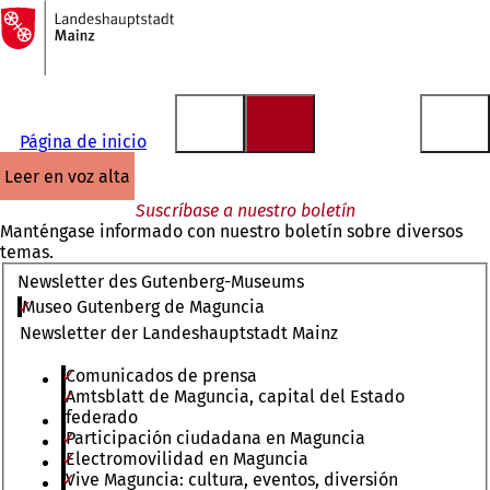
A
la
Saltar al contenido
página
de
inicio
Página de inicio
leer en voz alta
Suscríbase a nuestro boletín
Manténgase informado con nuestro boletín sobre diversos
temas.
Newsletter des Gutenberg-Museums
Museo Gutenberg de Maguncia
Newsletter der Landeshauptstadt Mainz
Comunicados de prensa
Amtsblatt de Maguncia, capital del Estado
federado
Participación ciudadana en Maguncia
Electromovilidad en Maguncia
Vive Maguncia: cultura, eventos, diversión