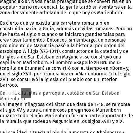
Maguncia-Sur. Nada hacía presagiar que se convertiría en un
popular barrio residencial. La gente tardó en asentarse en la
zona densamente arbolada de lo que hoy es Marienborn.
Es cierto que ya existía una carretera romana bien
construida hacia la Galia, además de villas romanas. Pero no
fue hasta el siglo X cuando se iniciaron grandes talas para
crear asentamientos. Entonces, sin embargo, un personaje
prominente de Maguncia pasó a la historia: por orden del
arzobispo Willigis (975-1011), constructor de la catedral y de
la iglesia de San Esteban en Maguncia, se construyó una
capilla en Marienborn. El nombre «Kapelle zu Brunnen»
(capilla de Brunnen) se convirtió con el tiempo en «Born» y,
en el siglo XVII, por primera vez en «Marienborn». En el siglo
XVIII se construyó la iglesia del pueblo con un interior
barroco.
Entrada a la iglesia parroquial católica de San Esteban
Marienborn
La imagen milagrosa del altar, que data de 1748, se remonta
al siglo XV y atrae a numerosos peregrinos a Marienborn
durante todo el año. Marienborn fue una parte importante de
la muralla que rodeaba Maguncia en los siglos XVIII y XIX.
La localidad, situada al pie de la meseta de Rheinhessen,