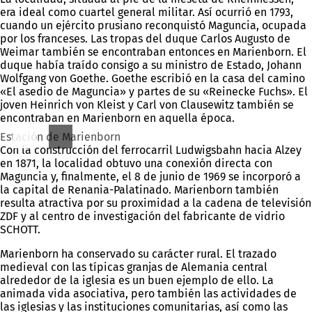
era ideal como cuartel general militar. Así ocurrió en 1793,
cuando un ejército prusiano reconquistó Maguncia, ocupada
por los franceses. Las tropas del duque Carlos Augusto de
Weimar también se encontraban entonces en Marienborn. El
duque había traído consigo a su ministro de Estado, Johann
Wolfgang von Goethe. Goethe escribió en la casa del camino
«El asedio de Maguncia» y partes de su «Reinecke Fuchs». El
joven Heinrich von Kleist y Carl von Clausewitz también se
encontraban en Marienborn en aquella época.
Estación de Marienborn
Con la construcción del ferrocarril Ludwigsbahn hacia Alzey
en 1871, la localidad obtuvo una conexión directa con
Maguncia y, finalmente, el 8 de junio de 1969 se incorporó a
la capital de Renania-Palatinado. Marienborn también
resulta atractiva por su proximidad a la cadena de televisión
ZDF y al centro de investigación del fabricante de vidrio
SCHOTT.
Marienborn ha conservado su carácter rural. El trazado
medieval con las típicas granjas de Alemania central
alrededor de la iglesia es un buen ejemplo de ello. La
animada vida asociativa, pero también las actividades de
las iglesias y las instituciones comunitarias, así como las