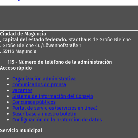
aquí:
Zona
de
los
Ciudad de Maguncia
pies
, capital del estado federado.
Stadthaus de Große Bleiche
. Große Bleiche 46/Löwenhofstraße 1
. 55116 Maguncia
115 - Número de teléfono de la administración
Acceso rápido
Organización administrativa
Comunicados de prensa
Vacantes
Sistema de información del Consejo
Concursos públicos
Portal de servicios (servicios en línea)
Suscríbase a nuestro boletín
Configuración de la protección de datos
Servicio municipal