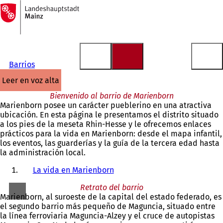
A
la
Saltar al contenido
página
de
inicio
Barrios
leer en voz alta
Bienvenido al barrio de Marienborn
Marienborn posee un carácter pueblerino en una atractiva
ubicación. En esta página le presentamos el distrito situado
a los pies de la meseta Rhin-Hesse y le ofrecemos enlaces
prácticos para la vida en Marienborn: desde el mapa infantil,
los eventos, las guarderías y la guía de la tercera edad hasta
la administración local.
La vida en Marienborn
Retrato del barrio
Marienborn, al suroeste de la capital del estado federado, es
el segundo barrio más pequeño de Maguncia, situado entre
la línea ferroviaria Maguncia-Alzey y el cruce de autopistas