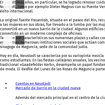
En los últimos años, en particular, se ha logrado renovar cui
Neustadt, como por ejemplo Dieter Magnus con su Puente Verd
éxito internacional.
La original fuente Frauenlob, situada en el paseo del Rin, r
a las mujeres en sus obras, fue llevado a la tumba por las muj
convertirá en un nuevo barrio de la ciudad. Algunos edificios 
convertido en un moderno complejo de oficinas.
También son característicos sus numerosas plazas y calles con 
encuentran numerosas instituciones sociales que actúan como
sinagoga de Maguncia, sede de la comunidad judía.
Hoy en día, Neustadt se caracteriza por su variopinta mezcla 
como estudiantes. En las fiestas callejeras anuales, los veci
tradicional «Gaadefelder Kerb», desempeña un papel fundame
de moda. El desfile del Lunes de las Rosas de Maguncia parte
Eventos en Neustadt
Mercado de barrio en la ciudad nueva
Además del mercado principal en el centro de la ciu