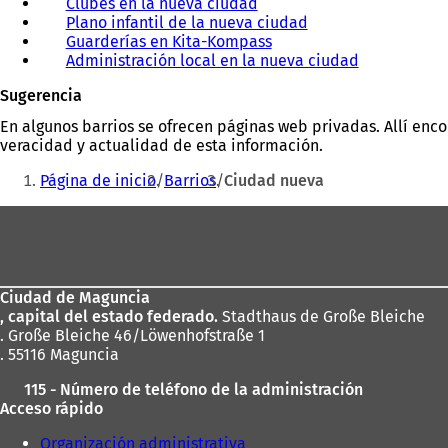
Clubes en la nueva ciudad
Plano infantil de la nueva ciudad
Guarderías en Kita-Kompass
Administración local en la nueva ciudad
Sugerencia
En algunos barrios se ofrecen páginas web privadas. Allí enc
veracidad y actualidad de esta información.
Estás
Página de inicio
Barrios
Ciudad nueva
aquí:
Zona
de
los
Ciudad de Maguncia
pies
, capital del estado federado.
Stadthaus de Große Bleiche
. Große Bleiche 46/Löwenhofstraße 1
. 55116 Maguncia
115 - Número de teléfono de la administración
Acceso rápido
Organización administrativa