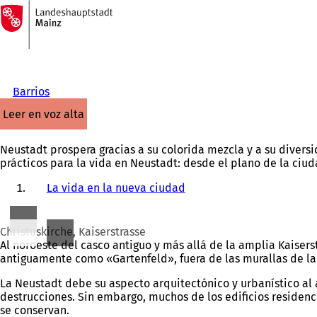
A
la
Saltar al contenido
página
de
inicio
Barrios
leer en voz alta
Neustadt prospera gracias a su colorida mezcla y a su diversi
prácticos para la vida en Neustadt: desde el plano de la ciud
La vida en la nueva ciudad
Christuskirche, Kaiserstrasse
Al noroeste del casco antiguo y más allá de la amplia Kaisers
antiguamente como «Gartenfeld», fuera de las murallas de la 
La Neustadt debe su aspecto arquitectónico y urbanístico al 
destrucciones. Sin embargo, muchos de los edificios residenci
se conservan.