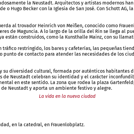
dadosamente la Neustadt. Arquitectos y artistas modernos han c
e o Hugo Becker con la Iglesia de San José. Con Schott AG, 
ecuerda al trovador Heinrich von Meißen, conocido como Frauen
eres de Maguncia. A lo largo de la orilla del Rin se llega al p
ya están construidos, como la Kunsthalle Mainz, con su llamati
tráfico restringido, los bares y cafeterías, las pequeñas tien
 punto de contacto para atender las necesidades de los ciud
y su diversidad cultural, formada por auténticos habitantes d
nos de Neustadt celebran su identidad y el carácter inconfundi
ntal en este sentido. La zona que rodea la plaza Gartenfeld
 de Neustadt y aporta un ambiente festivo y alegre.
La vida en la nueva ciudad
dad, en la catedral, en Frauenlobplatz.