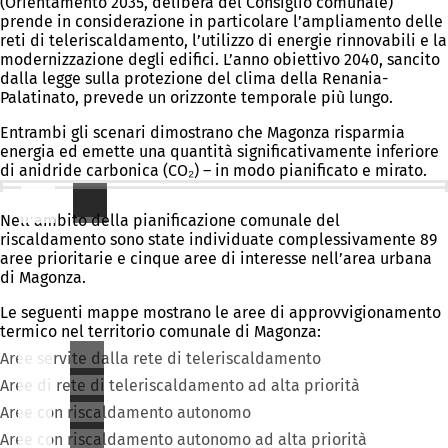
(Orientamento 2035, delibera del Consiglio comunale)
prende in considerazione in particolare l’ampliamento delle
reti di teleriscaldamento, l’utilizzo di energie rinnovabili e la
modernizzazione degli edifici. L’anno obiettivo 2040, sancito
dalla legge sulla protezione del clima della Renania-
Palatinato, prevede un orizzonte temporale più lungo.
Entrambi gli scenari dimostrano che Magonza risparmia
energia ed emette una quantità significativamente inferiore
di anidride carbonica (CO₂) – in modo pianificato e mirato.
Aree prioritarie e di interesse
Nell’ambito della pianificazione comunale del
riscaldamento sono state individuate complessivamente 89
aree prioritarie e cinque aree di interesse nell’area urbana
di Magonza.
Le seguenti mappe mostrano le aree di approvvigionamento
termico nel territorio comunale di Magonza:
Aree servite dalla rete di teleriscaldamento
Aree di rete di teleriscaldamento ad alta priorità
Aree con riscaldamento autonomo
Aree con riscaldamento autonomo ad alta priorità