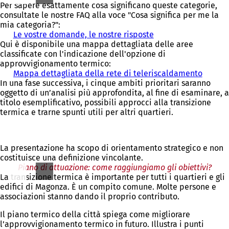
Per sapere esattamente cosa significano queste categorie,
consultate le nostre FAQ alla voce "Cosa significa per me la
mia categoria?":
Le vostre domande, le nostre risposte
Qui è disponibile una mappa dettagliata delle aree
classificate con l'indicazione dell'opzione di
approvvigionamento termico:
Mappa dettagliata della rete di teleriscaldamento
(
In una fase successiva, i cinque ambiti prioritari saranno
S
oggetto di un’analisi più approfondita, al fine di esaminare, a
i
titolo esemplificativo, possibili approcci alla transizione
a
termica e trarne spunti utili per altri quartieri.
p
r
e
i
La presentazione ha scopo di orientamento strategico e non
n
costituisce una definizione vincolante.
u
Piano di attuazione: come raggiungiamo gli obiettivi?
n
La transizione termica è importante per tutti i quartieri e gli
a
edifici di Magonza. È un compito comune. Molte persone e
n
associazioni stanno dando il proprio contributo.
u
o
Il piano termico della città spiega come migliorare
v
l’approvvigionamento termico in futuro. Illustra i punti
a