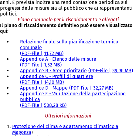
anni. È prevista inoltre una rendicontazione periodica sui
progressi delle misure sia al pubblico che ai rappresentanti
politici.
Piano comunale per il riscaldamento e allegati
Il piano di riscaldamento definitivo può essere visualizzato
qui:
Relazione finale sulla pianificazione termica
comunale
PDF
-File
11,72 MB
Appendice A - Elenco delle misure
PDF
-File
1,52 MB
Appendice B - Aree prioritarie
PDF
-File
39,96 MB
Appendice C - Profili di quartiere
PDF
-File
14,10 MB
Appendice D - Mappe
PDF
-File
32,27 MB
Appendice E - Valutazione della partecipazione
pubblica
PDF
-File
508,28 kB
Ulteriori informazioni
Siete
Protezione del clima e adattamento climatico a
qui:
Magonza