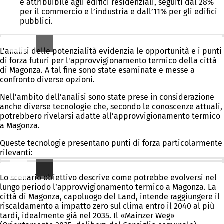
è attribuibile agli edifici residenziali, seguiti dal 28%
per il commercio e l’industria e dall’11% per gli edifici
pubblici.
Esplorare le possibilità: cosa si potrebbe fare?
L'analisi delle potenzialità evidenzia le opportunità e i punti
di forza futuri per l'approvvigionamento termico della città
di Magonza. A tal fine sono state esaminate e messe a
confronto diverse opzioni.
Nell’ambito dell’analisi sono state prese in considerazione
anche diverse tecnologie che, secondo le conoscenze attuali,
potrebbero rivelarsi adatte all’approvvigionamento termico
a Magonza.
Queste tecnologie presentano punti di forza particolarmente
rilevanti:
Scenario obiettivo: dove vogliamo arrivare?
Lo scenario obiettivo descrive come potrebbe evolversi nel
lungo periodo l’approvvigionamento termico a Magonza. La
città di Magonza, capoluogo del Land, intende raggiungere il
riscaldamento a impatto zero sul clima entro il 2040 al più
tardi, idealmente già nel 2035. Il «Mainzer Weg»