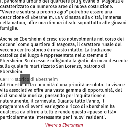
Il panorama urbano del quartiere più giovane di Magonza è
caratterizzato da numerose aree di nuova costruzione.
“Vivere e sentirsi a proprio agio” potrebbe essere una
descrizione di Ebersheim. La vicinanza alla città, immersa
nella natura, offre una dimora ideale soprattutto alle giovani
famiglie.
Anche se Ebersheim è cresciuto notevolmente nel corso dei
decenni come quartiere di Magonza, il carattere rurale del
vecchio centro storico è rimasto intatto. La tradizione
cattolica del luogo è rappresentata nello stemma di
Ebersheim. Su di esso è raffigurata la graticola incandescente
sulla quale fu martirizzato San Lorenzo, patrono di
Ebersheim.
Centro storico di Ebersheim
Ad Ebersheim la comunità è una priorità assoluta. La vivace
vita associativa offre una vasta gamma di opportunità, dal
ciclismo alla musica, passando per l'equitazione e,
naturalmente, il carnevale. Durante tutto l'anno, il
programma di eventi variegato e ricco di Ebersheim ha
qualcosa da offrire a tutti e rende questo «paese-città»
particolarmente interessante per i nuovi residenti.
Vivere a Ebersheim