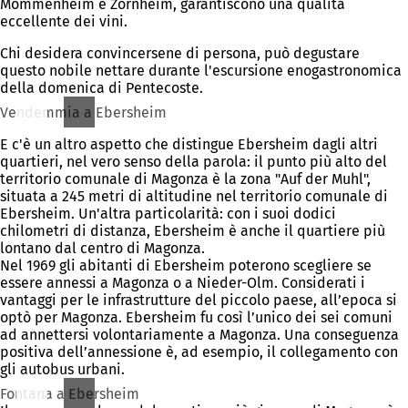
Mommenheim e Zornheim, garantiscono una qualità
eccellente dei vini.
Chi desidera convincersene di persona, può degustare
questo nobile nettare durante l'escursione enogastronomica
della domenica di Pentecoste.
Vendemmia a Ebersheim
E c'è un altro aspetto che distingue Ebersheim dagli altri
quartieri, nel vero senso della parola: il punto più alto del
territorio comunale di Magonza è la zona "Auf der Muhl",
situata a 245 metri di altitudine nel territorio comunale di
Ebersheim. Un'altra particolarità: con i suoi dodici
chilometri di distanza, Ebersheim è anche il quartiere più
lontano dal centro di Magonza.
Nel 1969 gli abitanti di Ebersheim poterono scegliere se
essere annessi a Magonza o a Nieder-Olm. Considerati i
vantaggi per le infrastrutture del piccolo paese, all’epoca si
optò per Magonza. Ebersheim fu così l’unico dei sei comuni
ad annettersi volontariamente a Magonza. Una conseguenza
positiva dell’annessione è, ad esempio, il collegamento con
gli autobus urbani.
Fontana a Ebersheim