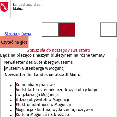
Do
strony
Przejdź do treści
głównej
Strona główna
czytać na głos
Zapisz się do naszego newslettera
Bądź na bieżąco z naszym biuletynem na różne tematy.
Newsletter des Gutenberg-Museums
Muzeum Gutenberga w Moguncji
Newsletter der Landeshauptstadt Mainz
Komunikaty prasowe
Amtsblatt - dziennik urzędowy stolicy kraju
związkowego Moguncja
Udział obywateli w Moguncji
Elektromobilność w Moguncji
Moguncja - kultura, wydarzenia, rozrywka
Kultura Moguncji na bieżąco