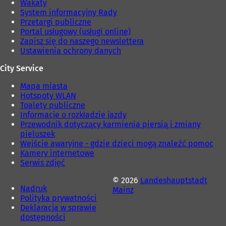
Wakaty
System informacyjny Rady
Przetargi publiczne
Portal usługowy (usługi online)
Zapisz się do naszego newslettera
Ustawienia ochrony danych
City Service
Mapa miasta
Hotspoty WLAN
Toalety publiczne
Informacje o rozkładzie jazdy
Przewodnik dotyczący karmienia piersią i zmiany
pieluszek
Wejście awaryjne - gdzie dzieci mogą znaleźć pomoc
Kamery internetowe
Serwis zdjęć
© 2026
Landeshauptstadt
Nadruk
Mainz
Polityka prywatności
Deklaracja w sprawie
dostępności