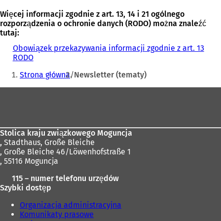
Więcej informacji zgodnie z art. 13, 14 i 21 ogólnego
rozporządzenia o ochronie danych (RODO) można znaleźć
tutaj:
Obowiązek przekazywania informacji zgodnie z art. 13
RODO
Jesteś
Strona główna
Newsletter (tematy)
tutaj:
Obszar
stóp
Stolica kraju związkowego Moguncja
,
Stadthaus, Große Bleiche
, Große Bleiche 46/Löwenhofstraße 1
, 55116 Moguncja
115 – numer telefonu urzędów
Szybki dostęp
Organizacja administracyjna
Komunikaty prasowe