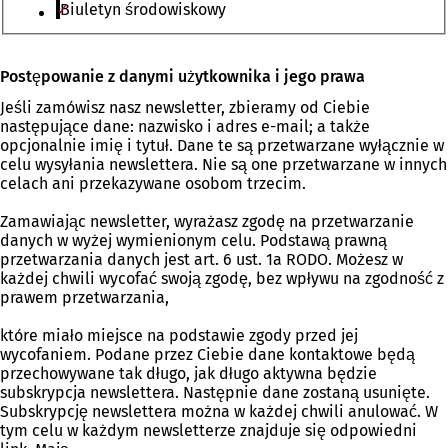
Biuletyn środowiskowy
Bitte
Postępowanie z danymi użytkownika i jego prawa
lassen
Jeśli zamówisz nasz newsletter, zbieramy od Ciebie
Sie
następujące dane: nazwisko i adres e-mail; a także
dieses
opcjonalnie imię i tytuł. Dane te są przetwarzane wyłącznie w
Feld
celu wysyłania newslettera. Nie są one przetwarzane w innych
leer.
celach ani przekazywane osobom trzecim.
Zamawiając newsletter, wyrażasz zgodę na przetwarzanie
danych w wyżej wymienionym celu. Podstawą prawną
przetwarzania danych jest art. 6 ust. 1a RODO. Możesz w
każdej chwili wycofać swoją zgodę, bez wpływu na zgodność z
prawem przetwarzania,
które miało miejsce na podstawie zgody przed jej
wycofaniem. Podane przez Ciebie dane kontaktowe będą
przechowywane tak długo, jak długo aktywna będzie
subskrypcja newslettera. Następnie dane zostaną usunięte.
Subskrypcję newslettera można w każdej chwili anulować. W
tym celu w każdym newsletterze znajduje się odpowiedni