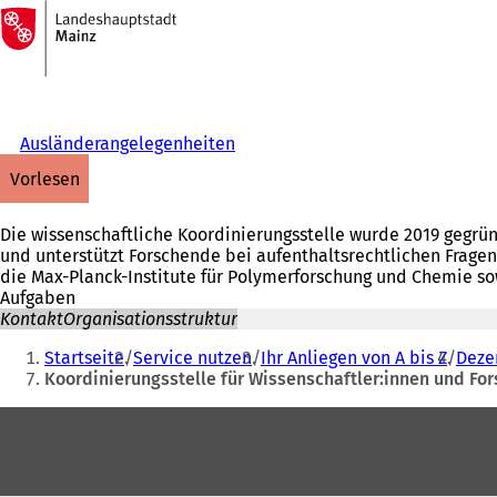
Zur
Startseite
Inhalt anspringen
Ausländerangelegenheiten
vorlesen
Die wissenschaftliche Koordinierungsstelle wurde 2019 gegrü
und unterstützt Forschende bei aufenthaltsrechtlichen Frage
die Max-Planck-Institute für Polymerforschung und Chemie so
Aufgaben
Kontakt
Organisationsstruktur
Sie
Startseite
Service nutzen
Ihr Anliegen von A bis Z
Deze
befinden
Koordinierungsstelle für Wissenschaftler:innen und Fo
sich
Fußbereich
hier: