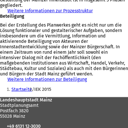
gegliedert.
Weitere Informationen zur Prozesstruktur
Beteiligung
Bei der Erstellung des Planwerkes geht es nicht nur um die
Lösung funktionaler und gestalterischer Aufgaben, sondern
insbesondere um die Vermittlung, Information und
aktivierende Beteiligung von Akteuren der
Innenstadtentwicklung sowie der Mainzer Bürgerschaft. In
einem Zeitraum von rund einem Jahr soll sowohl ein
intensiver Dialog mit der Fachöffentlichkeit (den
maßgebenden Institutionen aus Wirtschaft, Handel, Verkehr,
Städtebau, Kultur und Soziales) als auch mit den Bürgerinnen
und Bürgern der Stadt Mainz geführt werden.
Weitere Informationen zur Beteiligung
Sie
Startseite
IEK 2015
befinden
Fußbereich
Landeshauptstadt Mainz
sich
Stadtplanungsamt
hier:
Postfach 3820
55028 Mainz
+49 6131 12-3030