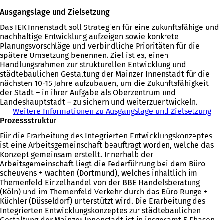
n
f
f
Ö
Ausgangslage und Zielsetzung
e
n
f
f
t
e
n
f
Das IEK Innenstadt soll Strategien für eine zukunftsfähige und
i
t
e
n
nachhaltige Entwicklung aufzeigen sowie konkrete
n
i
t
e
Planungsvorschläge und verbindliche Prioritäten für die
e
n
i
t
spätere Umsetzung benennen. Ziel ist es, einen
i
e
n
i
Handlungsrahmen zur strukturellen Entwicklung und
n
i
e
n
städtebaulichen Gestaltung der Mainzer Innenstadt für die
e
n
i
e
nächsten 10-15 Jahre aufzubauen, um die Zukunftsfähigkeit
m
e
n
i
der Stadt – in ihrer Aufgabe als Oberzentrum und
n
m
e
n
Landeshauptstadt – zu sichern und weiterzuentwickeln.
e
n
m
e
Weitere Informationen zu Ausgangslage und Zielsetzung
u
e
n
m
Prozessstruktur
e
u
e
n
n
e
u
e
Für die Erarbeitung des Integrierten Entwicklungskonzeptes
T
n
e
u
ist eine Arbeitsgemeinschaft beauftragt worden, welche das
a
T
n
e
Konzept gemeinsam erstellt. Innerhalb der
b
a
T
n
Arbeitsgemeinschaft liegt die Federführung bei dem Büro
)
b
a
T
scheuvens + wachten (Dortmund), welches inhaltlich im
)
b
a
Themenfeld Einzelhandel von der BBE Handelsberatung
)
b
(Köln) und im Themenfeld Verkehr durch das Büro Runge +
)
Küchler (Düsseldorf) unterstützt wird. Die Erarbeitung des
Integrierten Entwicklungskonzeptes zur städtebaulichen
Gestaltung der Mainzer Innenstadt ist in insgesamt 5 Phasen