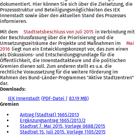
dokumentiert. Hier können Sie sich über die Zielsetzung, die
Prozessstruktur und Beteiligungsmöglichkeiten des IEK
Innenstadt sowie über den aktuellen Stand des Prozesses
informieren.
Mit dem
Stadtratsbeschluss von Juli 2015
in Verbindung mit
der Beschlussfassung über die Priorisierung und die
Umsetzungszeiträume der Projekte und Maßnahmen im
Mai
2016
liegt nun ein Entwicklungskonzept vor, das zum einen
als Diskussions- und Entscheidungsgrundlage für die
Öffentlichkeit, die Innenstadtakteure und die politischen
Gremien dienen soll. Zum anderen stellt es u.a. die
rechtliche Voraussetzung für die weitere Förderung im
Rahmen des Bund-Länder-Programmes "Aktive Stadtzentren"
dar.
Downloads:
IEK Innenstadt
PDF
-Datei
83,19 MB
Gremien
Antrag (Stadtrat) 1665/2013
(
Ergänzungsantrag 1665/2013/2
Ö
(
Stadtrat 7. Mai 2015, Vorlage 0688/2015
f
Ö
(
Stadtrat 15. Juli 2015, Vorlage 1105/2015
f
f
Ö
(