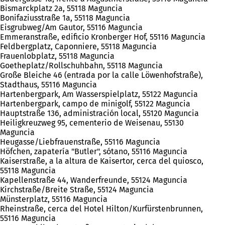
Bismarckplatz 2a, 55118 Maguncia
Bonifaziusstraße 1a, 55118 Maguncia
Eisgrubweg/Am Gautor, 55116 Maguncia
Emmeranstraße, edificio Kronberger Hof, 55116 Maguncia
Feldbergplatz, Caponniere, 55118 Maguncia
Frauenlobplatz, 55118 Maguncia
Goetheplatz/Rollschuhbahn, 55118 Maguncia
Große Bleiche 46 (entrada por la calle Löwenhofstraße),
Stadthaus, 55116 Maguncia
Hartenbergpark, Am Wasserspielplatz, 55122 Maguncia
Hartenbergpark, campo de minigolf, 55122 Maguncia
Hauptstraße 136, administración local, 55120 Maguncia
Heiligkreuzweg 95, cementerio de Weisenau, 55130
Maguncia
Heugasse/Liebfrauenstraße, 55116 Maguncia
Höfchen, zapatería "Butler", sótano, 55116 Maguncia
Kaiserstraße, a la altura de Kaisertor, cerca del quiosco,
55118 Maguncia
Kapellenstraße 44, Wanderfreunde, 55124 Maguncia
Kirchstraße/Breite Straße, 55124 Maguncia
Münsterplatz, 55116 Maguncia
Rheinstraße, cerca del Hotel Hilton/Kurfürstenbrunnen,
55116 Maguncia