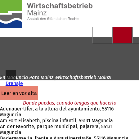
A
la
Saltar al contenido
página
de
inicio
En Maguncia Para Mainz ¡Wirtschaftsbetrieb Mainz!
Drenaje
leer en voz alta
Donde puedas, cuando tengas que hacerlo
Adenauer-Ufer, a la altura del ayuntamiento, 55116
Maguncia
Am Fort Elisabeth, piscina infantil, 55131 Maguncia
An der Favorite, parque municipal, pajarera, 55131
Maguncia
Badergasse 1a, frente a Augustinerstraße, 55116 Maguncia