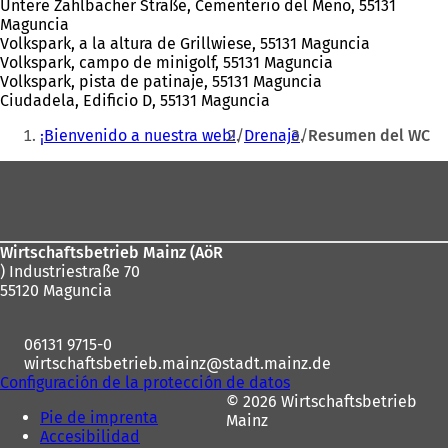
Untere Zahlbacher Straße, Cementerio del Meno, 55131
Maguncia
Volkspark, a la altura de Grillwiese, 55131 Maguncia
Volkspark, campo de minigolf, 55131 Maguncia
Volkspark, pista de patinaje, 55131 Maguncia
Ciudadela, Edificio D, 55131 Maguncia
Estás
¡Bienvenido a nuestra web!
Drenaje
Resumen del WC
aquí:
Zona
de
los
Wirtschaftsbetrieb Mainz (AöR
pies
) Industriestraße 70
55120 Maguncia
06131 9715-0
wirtschaftsbetrieb.mainz
stadt.mainz
de
Configuración de la protección de datos
© 2026 Wirtschaftsbetrieb
Pie de imprenta
Mainz
Accesibilidad