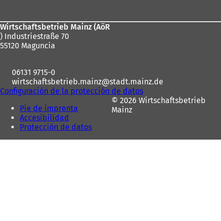
de
los
Wirtschaftsbetrieb Mainz (AöR
pies
) Industriestraße 70
55120 Maguncia
06131 9715-0
wirtschaftsbetrieb.mainz
stadt.mainz
de
Configuración de la protección de datos
© 2026 Wirtschaftsbetrieb
Pie de imprenta
Mainz
Accesibilidad
Protección de datos