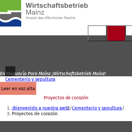
A
la
Saltar al contenido
página
de
inicio
En Maguncia Para Mainz ¡Wirtschaftsbetrieb Mainz!
Cementerio y sepultura
leer en voz alta
Proyectos de corazón
Estás
¡Bienvenido a nuestra web!
Cementerio y sepultura
aquí:
Proyectos de corazón
Zona