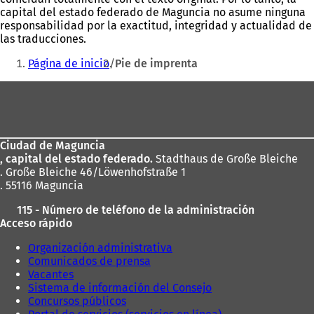
capital del estado federado de Maguncia no asume ninguna
responsabilidad por la exactitud, integridad y actualidad de
las traducciones.
Estás
Página de inicio
Pie de imprenta
aquí:
Zona
de
los
Ciudad de Maguncia
pies
, capital del estado federado.
Stadthaus de Große Bleiche
. Große Bleiche 46/Löwenhofstraße 1
. 55116 Maguncia
115 - Número de teléfono de la administración
Acceso rápido
Organización administrativa
Comunicados de prensa
Vacantes
Sistema de información del Consejo
Concursos públicos