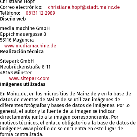
Christiane Hopf
Correo electrónico:
christiane.hopf
stadt.mainz
de
Teléfono:
06131 12-2989
Diseño web
media machine GmbH
Eppichmauergasse 8
55116 Maguncia
www.mediamachine.de
(Se
Realización técnica
abre
en
Sitepark GmbH
una
Neubrückenstraße 8-11
nueva
48143 Münster
pestaña)
(Se
www.sitepark.com
(Se
Imágenes utilizadas
abre
abre
en
en
En Mainz.de, en los micrositios de Mainz.de y en la base de
una
una
datos de eventos de Mainz.de se utilizan imágenes de
nueva
nueva
diferentes fotógrafos y bases de datos de imágenes. Por lo
pestaña)
pestaña)
general, el autor y la fuente de la imagen se indican
directamente junto a la imagen correspondiente. Por
motivos técnicos, el enlace obligatorio a la base de datos de
imágenes www.pixelio.de se encuentra en este lugar de
forma centralizada.