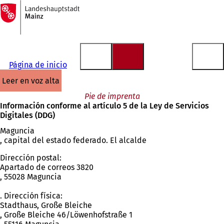
A
la
Saltar al contenido
página
de
inicio
Página de inicio
leer en voz alta
Pie de imprenta
Información conforme al artículo 5 de la Ley de Servicios
Digitales (DDG)
Maguncia
, capital del estado federado. El alcalde
Dirección postal:
Apartado de correos 3820
, 55028 Maguncia
. Dirección física:
Stadthaus, Große Bleiche
, Große Bleiche 46/Löwenhofstraße 1