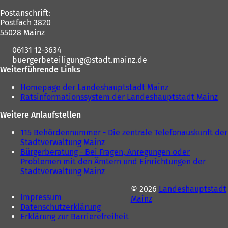
Postanschrift:
Postfach 3820
55028 Mainz
06131 12-3634
buergerbeteiligung
stadt.mainz
de
Weiterführende Links
Homepage der Landeshauptstadt Mainz
(
Ratsinformationssystem der Landeshauptstadt Mainz
Ö
(
f
Ö
Weitere Anlaufstellen
f
f
n
f
115 Behördennummer - Die zentrale Telefonauskunft der
e
n
Stadtverwaltung Mainz
(
t
e
Bürgerberatung - Bei Fragen, Anregungen oder
Ö
i
t
Problemen mit den Ämtern und Einrichtungen der
f
n
i
Stadtverwaltung Mainz
f
(
e
n
n
Ö
i
e
© 2026
Landeshauptstadt
e
f
n
i
Impressum
(Öffnet
Mainz
t
f
e
n
Datenschutzerklärung
in
(Öffnet
i
n
m
e
Erklärung zur Barrierefreiheit
einem
in
(Öffnet
n
e
n
m
neuen
einem
in