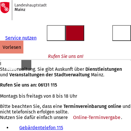
Zur
Startseite
Inhalt anspringen
Service nutzen
vorlesen
Rufen Sie uns an!
Das Service-Center ist die zentrale Telefonauskunft der
Stadtverwaltung. Sie gibt Auskunft über
Dienstleistungen
und
Veranstaltungen der Stadtverwaltung
Mainz.
Rufen Sie uns an: 06131 115
Montags bis freitags von 8 bis 18 Uhr
Bitte beachten Sie, dass eine
Terminvereinbarung online
und
nicht telefonisch erfolgen sollte.
Nutzen Sie dafür einfach unsere
Online-Terminvergabe
.
Gebärdentelefon 115
(