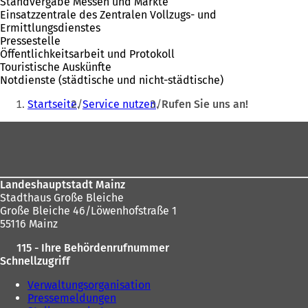
Standvergabe Messen und Märkte
Einsatzzentrale des Zentralen Vollzugs- und
Ermittlungsdienstes
Pressestelle
Öffentlichkeitsarbeit und Protokoll
Touristische Auskünfte
Notdienste (städtische und nicht-städtische)
Sie
Startseite
Service nutzen
Rufen Sie uns an!
befinden
Fußbereich
sich
hier:
Landeshauptstadt Mainz
Stadthaus Große Bleiche
Große Bleiche 46/Löwenhofstraße 1
55116 Mainz
115 - Ihre Behördenrufnummer
Schnellzugriff
Verwaltungsorganisation
Pressemeldungen