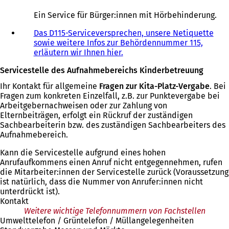
Ö
f
Ein Service für Bürger:innen mit Hörbehinderung.
f
n
Das D115-Serviceversprechen, unsere Netiquette
e
sowie weitere Infos zur Behördennummer 115,
t
erläutern wir Ihnen hier.
i
Servicestelle des Aufnahmebereichs Kinderbetreuung
n
e
Ihr Kontakt für allgemeine
Fragen zur Kita-Platz-Vergabe
. Bei
i
Fragen zum konkreten Einzelfall, z.B. zur Punktevergabe bei
n
Arbeitgebernachweisen oder zur Zahlung von
e
Elternbeiträgen, erfolgt ein Rückruf der zuständigen
m
Sachbearbeiterin bzw. des zuständigen Sachbearbeiters des
n
Aufnahmebereich.
e
u
Kann die Servicestelle aufgrund eines hohen
e
Anrufaufkommens einen Anruf nicht entgegennehmen, rufen
n
die Mitarbeiter:innen der Servicestelle zurück (Voraussetzung
T
ist natürlich, dass die Nummer von Anrufer:innen nicht
a
unterdrückt ist).
b
Kontakt
)
Weitere wichtige Telefonnummern von Fachstellen
Umwelttelefon / Grüntelefon / Müllangelegenheiten