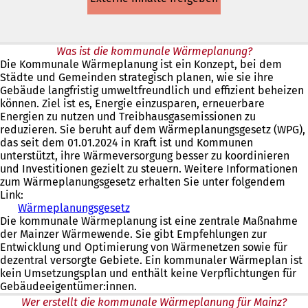
einem
neuen
Tab)
Was ist die kommunale Wärmeplanung?
Die Kommunale Wärmeplanung ist ein Konzept, bei dem
Städte und Gemeinden strategisch planen, wie sie ihre
Gebäude langfristig umweltfreundlich und effizient beheizen
können. Ziel ist es, Energie einzusparen, erneuerbare
Energien zu nutzen und Treibhausgasemissionen zu
reduzieren. Sie beruht auf dem Wärmeplanungsgesetz (WPG),
das seit dem 01.01.2024 in Kraft ist und Kommunen
unterstützt, ihre Wärmeversorgung besser zu koordinieren
und Investitionen gezielt zu steuern. Weitere Informationen
zum Wärmeplanungsgesetz erhalten Sie unter folgendem
Link:
Wärmeplanungsgesetz
(
Die kommunale Wärmeplanung ist eine zentrale Maßnahme
Ö
der Mainzer Wärmewende. Sie gibt Empfehlungen zur
f
Entwicklung und Optimierung von Wärmenetzen sowie für
f
dezentral versorgte Gebiete. Ein kommunaler Wärmeplan ist
n
kein Umsetzungsplan und enthält keine Verpflichtungen für
e
Gebäudeeigentümer:innen.
t
i
Wer erstellt die kommunale Wärmeplanung für Mainz?