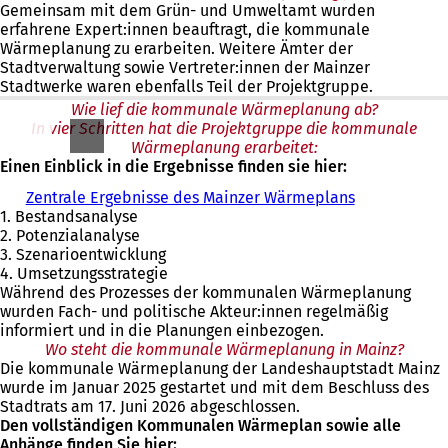
n
Gemeinsam mit dem Grün- und Umweltamt wurden
e
erfahrene Expert:innen beauftragt, die kommunale
i
Wärmeplanung zu erarbeiten. Weitere Ämter der
n
Stadtverwaltung sowie Vertreter:innen der Mainzer
e
Stadtwerke waren ebenfalls Teil der Projektgruppe.
m
Wie lief die kommunale Wärmeplanung ab?
n
In vier Schritten hat die Projektgruppe die kommunale
e
Wärmeplanung erarbeitet:
u
Einen Einblick in die Ergebnisse finden sie hier:
e
n
Zentrale Ergebnisse des Mainzer Wärmeplans
T
1. Bestandsanalyse
a
2. Potenzialanalyse
b
3. Szenarioentwicklung
)
4. Umsetzungsstrategie
Während des Prozesses der kommunalen Wärmeplanung
wurden Fach- und politische Akteur:innen regelmäßig
informiert und in die Planungen einbezogen.
Wo steht die kommunale Wärmeplanung in Mainz?
Die kommunale Wärmeplanung der Landeshauptstadt Mainz
wurde im Januar 2025 gestartet und mit dem Beschluss des
Stadtrats am 17. Juni 2026 abgeschlossen.
Den vollständigen Kommunalen Wärmeplan sowie alle
Anhänge finden Sie hier: