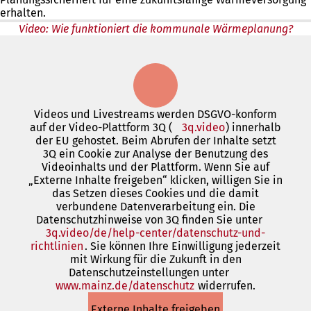
erhalten.
(Öffnet
neuen
t
in
Tab)
i
Video: Wie funktioniert die kommunale Wärmeplanung?
einem
n
neuen
e
Tab)
i
n
e
m
Videos und Livestreams werden DSGVO-konform
n
auf der Video-Plattform 3Q (
3q.video
(Öffnet
) innerhalb
e
der EU gehostet. Beim Abrufen der Inhalte setzt
in
u
3Q ein Cookie zur Analyse der Benutzung des
einem
e
Videoinhalts und der Plattform. Wenn Sie auf
neuen
n
„Externe Inhalte freigeben“ klicken, willigen Sie in
Tab)
T
das Setzen dieses Cookies und die damit
a
verbundene Datenverarbeitung ein. Die
b
Datenschutzhinweise von 3Q finden Sie unter
)
3q.video/de/help-center/datenschutz-und-
richtlinien
(Öffnet
. Sie können Ihre Einwilligung jederzeit
mit Wirkung für die Zukunft in den
in
Datenschutzeinstellungen unter
einem
www.mainz.de/datenschutz
neuen
(Öffnet
widerrufen.
Tab)
in
Externe Inhalte freigeben