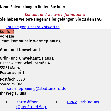
Neue Entwicklungen finden Sie hier:
Kontakt und weitere Informationen
Sie haben weitere Fragen? Hier gelangen Sie zu den FAQ:
Ihre Fragen, unsere Antworten
Kontakt
Adresse
Team kommunale Wärmeplanung
Grün- und Umweltamt
Grün- und Umweltamt, Haus B
Geschwister-Scholl-Straße 4
55131 Mainz
Postanschrift
Postfach 3820
55028 Mainz
Telefon,
waermeplanung
stadt.mainz
de
Fax
Ihr Weg zu uns
und
Karte öffnen
ÖPNV
-Verbindung
(
E-
(OpenStreetMap)
(
Ö
Mail-