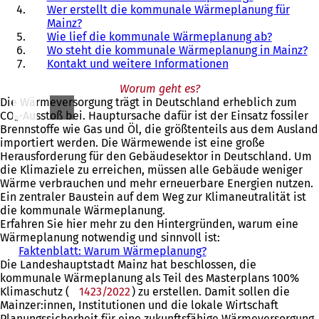
Wer erstellt die kommunale Wärmeplanung für
Mainz?
Wie lief die kommunale Wärmeplanung ab?
Wo steht die kommunale Wärmeplanung in Mainz?
Kontakt und weitere Informationen
Worum geht es?
Die Wärmeversorgung trägt in Deutschland erheblich zum
CO₂-Ausstoß bei. Hauptursache dafür ist der Einsatz fossiler
Brennstoffe wie Gas und Öl, die größtenteils aus dem Ausland
importiert werden. Die Wärmewende ist eine große
Herausforderung für den Gebäudesektor in Deutschland. Um
die Klimaziele zu erreichen, müssen alle Gebäude weniger
Wärme verbrauchen und mehr erneuerbare Energien nutzen.
Ein zentraler Baustein auf dem Weg zur Klimaneutralität ist
die kommunale Wärmeplanung.
Erfahren Sie hier mehr zu den Hintergründen, warum eine
Wärmeplanung notwendig und sinnvoll ist:
Faktenblatt: Warum Wärmeplanung?
(
Die Landeshauptstadt Mainz hat beschlossen, die
Ö
kommunale Wärmeplanung als Teil des Masterplans 100%
f
Klimaschutz (
1423/2022
(Öffnet
) zu erstellen. Damit sollen die
f
Mainzer:innen, Institutionen und die lokale Wirtschaft
in
n
Planungssicherheit für eine zukunftsfähige Wärmeversorgung
einem
e