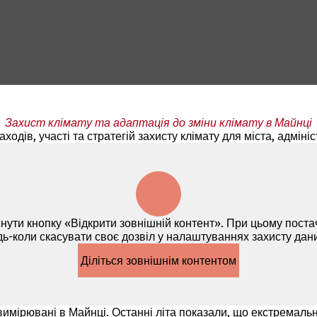
Захист клімату та адаптація до зміни клімату в Майнці
дів, участі та стратегій захисту клімату для міста, адмініст
нути кнопку «Відкрити зовнішній контент». При цьому пост
дь-коли скасувати своє дозвіл у налаштуваннях захисту да
Діліться зовнішнім контентом
имірювані в Майнці. Останні літа показали, що екстремальні п