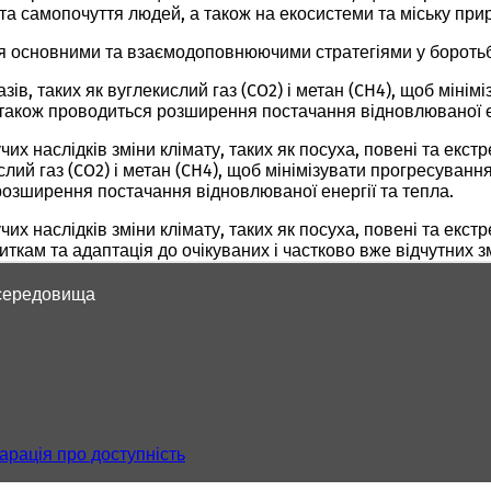
 та самопочуття людей, а також на екосистеми та міську при
ся основними та взаємодоповнюючими стратегіями у боротьбі
ів, таких як вуглекислий газ (CO2) і метан (CH4), щоб міні
о також проводиться розширення постачання відновлюваної ен
х наслідків зміни клімату, таких як посуха, повені та екс
слий газ (CO2) і метан (CH4), щоб мінімізувати прогресуванн
розширення постачання відновлюваної енергії та тепла.
х наслідків зміни клімату, таких як посуха, повені та екс
биткам та адаптація до очікуваних і частково вже відчутних з
 середовища
арація про доступність