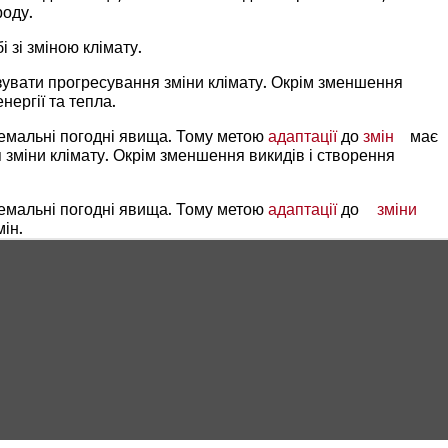
роду.
 зі зміною клімату.
мізувати прогресування зміни клімату. Окрім зменшення
ергії та тепла.
тремальні погодні явища. Тому метою
адаптації
до
змін
(Від
має
я зміни клімату. Окрім зменшення викидів і створення
в
нові
вклад
тремальні погодні явища. Тому метою
адаптації
до
зміни
мін.