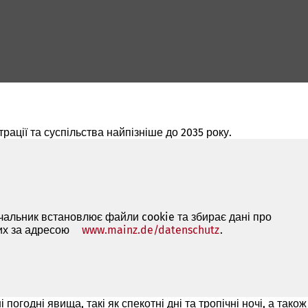
рації та суспільства найпізніше до 2035 року.
ачальник встановлює файли cookie та збирає дані про
них за адресою
www.mainz.de/datenschutz
(Відкривається
.
в
новій
вкладці)
огодні явища, такі як спекотні дні та тропічні ночі, а також