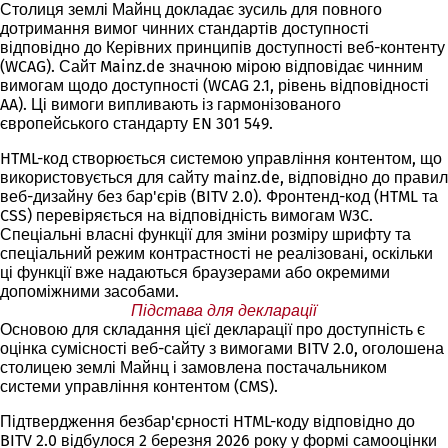
Столиця землі Майнц докладає зусиль для повного
дотримання вимог чинних стандартів доступності
відповідно до Керівних принципів доступності веб-контенту
(WCAG). Сайт Mainz.de значною мірою відповідає чинним
вимогам щодо доступності (WCAG 2.1, рівень відповідності
AA). Ці вимоги випливають із гармонізованого
європейського стандарту EN 301 549.
HTML-код створюється системою управління контентом, що
використовується для сайту mainz.de, відповідно до правил
веб-дизайну без бар'єрів (BITV 2.0). Фронтенд-код (HTML та
CSS) перевіряється на відповідність вимогам W3C.
Спеціальні власні функції для зміни розміру шрифту та
спеціальний режим контрастності не реалізовані, оскільки
ці функції вже надаються браузерами або окремими
допоміжними засобами.
Підстава для декларації
Основою для складання цієї декларації про доступність є
оцінка сумісності веб-сайту з вимогами BITV 2.0, оголошена
столицею землі Майнц і замовлена постачальником
системи управління контентом (CMS).
Підтвердження безбар'єрності HTML-коду відповідно до
BITV 2.0 відбулося 2 березня 2026 року у формі самооцінки