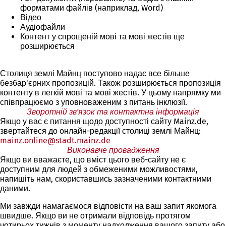
форматами файлів (наприклад, Word)
Відео
Аудіофайли
Контент у спрощеній мові та мові жестів ще
розширюється
Столиця землі Майнц поступово надає все більше
безбар'єрних пропозицій. Також розширюється пропозиція
контенту в легкій мові та мові жестів. У цьому напрямку ми
співпрацюємо з уповноваженим з питань інклюзії.
Зворотній зв'язок та контактна інформація
Якщо у вас є питання щодо доступності сайту Mainz.de,
звертайтеся до онлайн-редакції столиці землі Майнц:
mainz.online
stadt.mainz
de
Виконавче провадження
Якщо ви вважаєте, що вміст цього веб-сайту не є
доступним для людей з обмеженими можливостями,
напишіть нам, скориставшись зазначеними контактними
даними.
Ми завжди намагаємося відповісти на ваш запит якомога
швидше. Якщо ви не отримали відповідь протягом
чотирьох тижнів з моменту надходження вашого запиту або