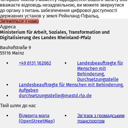
вважаєте відповідь незадовільною, ви можете звернутися
до органу з питань забезпечення цифрової доступності
державних установ у землі Рейнланд-Пфальц.
Зв'яжіться з нами
Адреса
Ministerium für Arbeit, Soziales, Transformation und
Digitalisierung des Landes Rheinland-Pfalz
Bauhofstraße 9
55116 Mainz
Телефон,
+49 6131 162062
Landesbeauftragte für
факс
Menschen mit
та
Behinderung,
адреса
Durchsetzungsstelle
(
електронної
Landesbeauftragte für Menschen mit Behinderung,
В
пошти
Aufgaben
(
і
durchsetzungsstelle
В
mastd.rlp
de
д
і
к
Твій шлях до нас
д
р
к
и
Відкрита мапа
Зв'язок з громадським
р
в
(OpenStreetMap)
(
транспортом
(
и
а
В
В