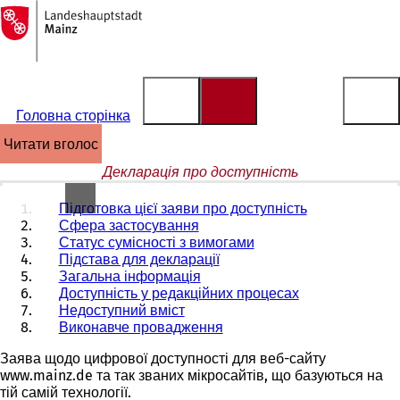
На
головну
Перейти до змісту
сторінку
Головна сторінка
читати вголос
Декларація про доступність
Підготовка цієї заяви про доступність
Сфера застосування
Статус сумісності з вимогами
Підстава для декларації
Загальна інформація
Доступність у редакційних процесах
Недоступний вміст
Виконавче провадження
Заява щодо цифрової доступності для веб-сайту
www.mainz.de та так званих мікросайтів, що базуються на
тій самій технології.