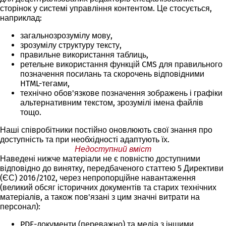
сторінок у системі управління контентом. Це стосується,
наприклад:
загальнозрозумілу мову,
зрозумілу структуру тексту,
правильне використання таблиць,
ретельне використання функцій CMS для правильного
позначення посилань та скорочень відповідними
HTML-тегами,
технічно обов'язкове позначення зображень і графіки
альтернативним текстом, зрозумілі імена файлів
тощо.
Наші співробітники постійно оновлюють свої знання про
доступність та при необхідності адаптують їх.
Недоступний вміст
Наведені нижче матеріали не є повністю доступними
відповідно до винятку, передбаченого статтею 5 Директиви
(ЄС) 2016/2102, через непропорційне навантаження
(великий обсяг історичних документів та старих технічних
матеріалів, а також пов'язані з цим значні витрати на
персонал):
PDF-документи (переважно) та медіа з іншими