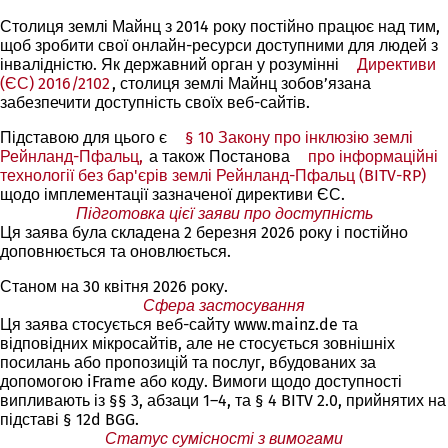
Столиця землі Майнц з 2014 року постійно працює над тим,
щоб зробити свої онлайн-ресурси доступними для людей з
інвалідністю. Як державний орган у розумінні
Директиви
(ЄС) 2016/2102
(Відкривається
, столиця землі Майнц зобов’язана
забезпечити доступність своїх веб-сайтів.
в
новій
Підставою для цього є
§ 10 Закону про інклюзію землі
вкладці)
Рейнланд-Пфальц,
(Відкривається
а також Постанова
про інформаційні
технології без бар'єрів землі Рейнланд-Пфальц (BITV-RP)
в
(В
щодо імплементації зазначеної директиви ЄС.
новій
в
Підготовка цієї заяви про доступність
вкладці)
но
Ця заява була складена 2 березня 2026 року і постійно
вк
доповнюється та оновлюється.
Станом на 30 квітня 2026 року.
Сфера застосування
Ця заява стосується веб-сайту www.mainz.de та
відповідних мікросайтів, але не стосується зовнішніх
посилань або пропозицій та послуг, вбудованих за
допомогою iFrame або коду. Вимоги щодо доступності
випливають із §§ 3, абзаци 1–4, та § 4 BITV 2.0, прийнятих на
підставі § 12d BGG.
Статус сумісності з вимогами