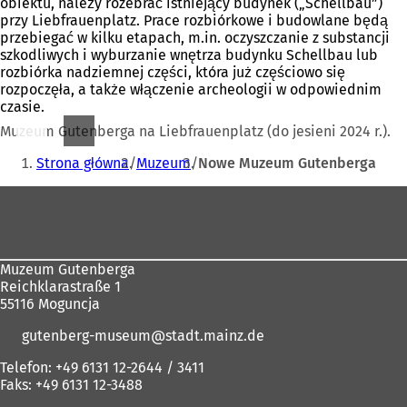
obiektu, należy rozebrać istniejący budynek („Schellbau”)
przy Liebfrauenplatz. Prace rozbiórkowe i budowlane będą
przebiegać w kilku etapach, m.in. oczyszczanie z substancji
szkodliwych i wyburzanie wnętrza budynku Schellbau lub
rozbiórka nadziemnej części, która już częściowo się
rozpoczęła, a także włączenie archeologii w odpowiednim
czasie.
Muzeum Gutenberga na Liebfrauenplatz (do jesieni 2024 r.).
Jesteś
Strona główna
Muzeum
Nowe Muzeum Gutenberga
tutaj:
Obszar
stóp
Muzeum Gutenberga
Reichklarastraße 1
55116 Moguncja
gutenberg-museum
stadt.mainz
de
Telefon: +49 6131 12-2644 / 3411
Faks: +49 6131 12-3488