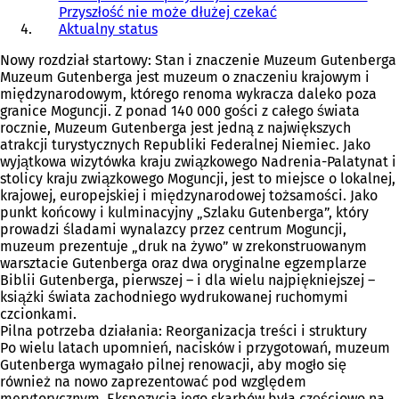
Przyszłość nie może dłużej czekać
Aktualny status
Nowy rozdział startowy: Stan i znaczenie Muzeum Gutenberga
Muzeum Gutenberga jest muzeum o znaczeniu krajowym i
międzynarodowym, którego renoma wykracza daleko poza
granice Moguncji. Z ponad 140 000 gości z całego świata
rocznie, Muzeum Gutenberga jest jedną z największych
atrakcji turystycznych Republiki Federalnej Niemiec. Jako
wyjątkowa wizytówka kraju związkowego Nadrenia-Palatynat i
stolicy kraju związkowego Moguncji, jest to miejsce o lokalnej,
krajowej, europejskiej i międzynarodowej tożsamości. Jako
punkt końcowy i kulminacyjny „Szlaku Gutenberga”, który
prowadzi śladami wynalazcy przez centrum Moguncji,
muzeum prezentuje „druk na żywo” w zrekonstruowanym
warsztacie Gutenberga oraz dwa oryginalne egzemplarze
Biblii Gutenberga, pierwszej – i dla wielu najpiękniejszej –
książki świata zachodniego wydrukowanej ruchomymi
czcionkami.
Pilna potrzeba działania: Reorganizacja treści i struktury
Po wielu latach upomnień, nacisków i przygotowań, muzeum
Gutenberga wymagało pilnej renowacji, aby mogło się
również na nowo zaprezentować pod względem
merytorycznym. Ekspozycja jego skarbów była częściowo na