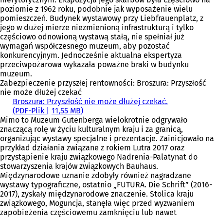
poziomie z 1962 roku, podobnie jak wyposażenie wielu
pomieszczeń. Budynek wystawowy przy Liebfrauenplatz, z
jego w dużej mierze niezmienioną infrastrukturą i tylko
częściowo odnowioną wystawą stałą, nie spełniał już
wymagań współczesnego muzeum, aby pozostać
konkurencyjnym. Jednocześnie aktualna ekspertyza
przeciwpożarowa wykazała poważne braki w budynku
muzeum.
Zabezpieczenie przyszłej rentowności: Broszura: Przyszłość
nie może dłużej czekać
Broszura: Przyszłość nie może dłużej czekać.
PDF
-Plik
11,55 MB
Mimo to Muzeum Gutenberga wielokrotnie odgrywało
znaczącą rolę w życiu kulturalnym kraju i za granicą,
organizując wystawy specjalne i prezentacje. Zainicjowało na
przykład działania związane z rokiem Lutra 2017 oraz
przystąpienie kraju związkowego Nadrenia-Palatynat do
stowarzyszenia krajów związkowych Bauhaus.
Międzynarodowe uznanie zdobyły również nagradzane
wystawy typograficzne, ostatnio „FUTURA. Die Schrift” (2016-
2017), zyskały międzynarodowe znaczenie. Stolica kraju
związkowego, Moguncja, stanęła więc przed wyzwaniem
zapobieżenia częściowemu zamknięciu lub nawet