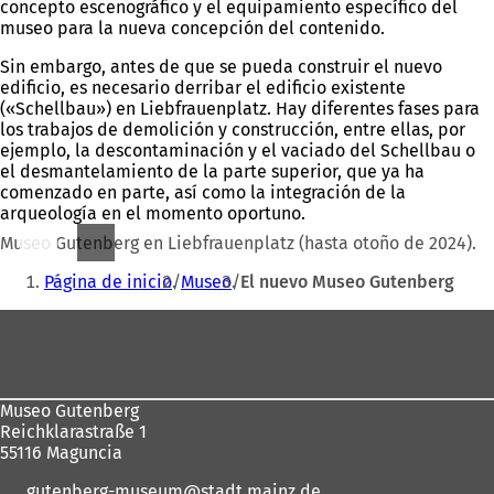
concepto escenográfico y el equipamiento específico del
museo para la nueva concepción del contenido.
Sin embargo, antes de que se pueda construir el nuevo
edificio, es necesario derribar el edificio existente
(«Schellbau») en Liebfrauenplatz. Hay diferentes fases para
los trabajos de demolición y construcción, entre ellas, por
ejemplo, la descontaminación y el vaciado del Schellbau o
el desmantelamiento de la parte superior, que ya ha
comenzado en parte, así como la integración de la
arqueología en el momento oportuno.
Museo Gutenberg en Liebfrauenplatz (hasta otoño de 2024).
Estás
Página de inicio
Museo
El nuevo Museo Gutenberg
aquí:
Zona
de
los
Museo Gutenberg
pies
Reichklarastraße 1
55116 Maguncia
gutenberg-museum
stadt.mainz
de