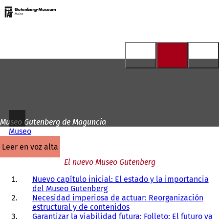
A
la
Saltar al contenido
página
de
inicio
Museo Gutenberg de Maguncia
Museo
leer en voz alta
El nuevo Museo Gutenberg
Nuevo capítulo inicial: El estado y la importancia
del Museo Gutenberg
Necesidad imperiosa de actuar: Reorganización
estructural y de contenidos
Garantizar la viabilidad futura: Folleto: El futuro ya