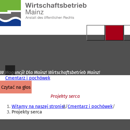
Do
strony
Przejdź do treści
głównej
W Moguncji! Dla Mainz! Wirtschaftsbetrieb Mainz!
Cmentarz i pochówek
czytać na głos
Projekty serca
Jesteś
Witamy na naszej stronie!
Cmentarz i pochówek
tutaj:
Projekty serca
Obszar