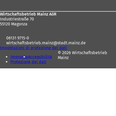
dei
piedi
Wirtschaftsbetrieb Mainz AöR
Industriestraße 70
55120 Magonza
06131 9715-0
wirtschaftsbetrieb.mainz
stadt.mainz
de
Impostazioni di protezione dei dati
© 2026 Wirtschaftsbetrieb
Impronta
Accessibilità
Mainz
Protezione dei dati