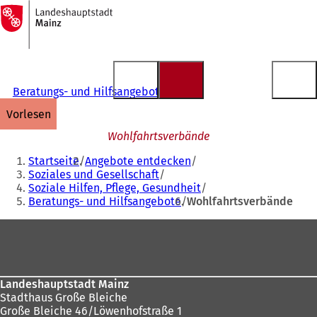
Zur
Startseite
Inhalt anspringen
Beratungs- und Hilfsangebote
vorlesen
Wohlfahrtsverbände
Sie
Startseite
Angebote entdecken
befinden
Soziales und Gesellschaft
Soziale Hilfen, Pflege, Gesundheit
sich
Beratungs- und Hilfsangebote
Wohlfahrtsverbände
hier:
Fußbereich
Landeshauptstadt Mainz
Stadthaus Große Bleiche
Große Bleiche 46/Löwenhofstraße 1