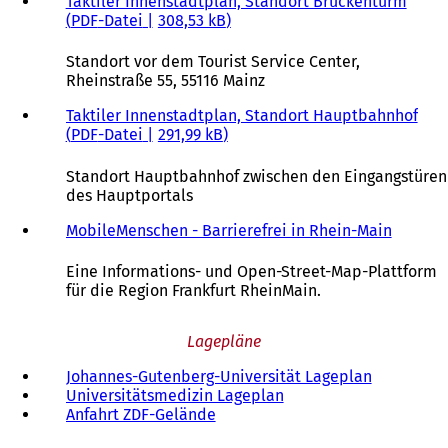
Taktiler Innenstadtplan, Standort Brückenturm
PDF
-Datei
308,53 kB
Standort vor dem Tourist Service Center,
Rheinstraße 55, 55116 Mainz
Taktiler Innenstadtplan, Standort Hauptbahnhof
PDF
-Datei
291,99 kB
Standort Hauptbahnhof zwischen den Eingangstüren
des Hauptportals
MobileMenschen - Barrierefrei in Rhein-Main
(
Ö
f
Eine Informations- und Open-Street-Map-Plattform
f
für die Region Frankfurt RheinMain.
n
e
Lagepläne
t
i
Johannes-Gutenberg-Universität Lageplan
(
n
Universitätsmedizin Lageplan
(
Ö
e
Anfahrt ZDF-Gelände
(
Ö
f
i
Ö
f
f
n