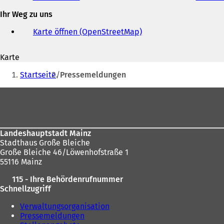
und
Ihr Weg zu uns
E-
Mail-
Karte öffnen (OpenStreetMap)
(
Adresse
Ö
f
Karte
f
Sie
n
Startseite
Pressemeldungen
e
befinden
t
Fußbereich
sich
i
n
hier:
e
i
Landeshauptstadt Mainz
n
Stadthaus Große Bleiche
e
Große Bleiche 46/Löwenhofstraße 1
m
55116 Mainz
n
e
115 - Ihre Behördenrufnummer
u
Schnellzugriff
e
n
Verwaltungsorganisation
T
Pressemeldungen
a