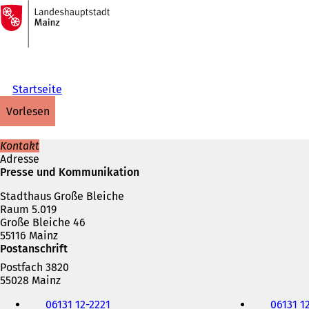
Zur
Startseite
Inhalt anspringen
Startseite
vorlesen
Kontakt
Adresse
Presse und Kommunikation
Stadthaus Große Bleiche
Raum 5.019
Große Bleiche 46
55116 Mainz
Postanschrift
Postfach 3820
55028 Mainz
Telefon,
06131 12-2221
06131 1
Fax