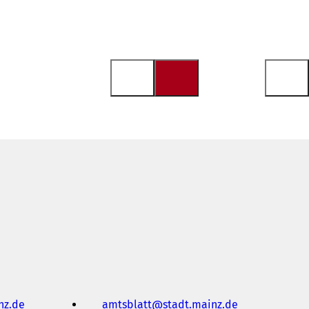
nz
de
amtsblatt
stadt.mainz
de