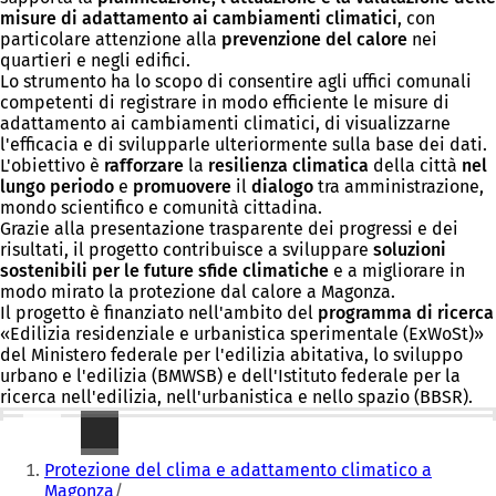
misure di adattamento ai cambiamenti climatici
, con
particolare attenzione alla
prevenzione del calore
nei
quartieri e negli edifici.
Lo strumento ha lo scopo di consentire agli uffici comunali
competenti di registrare in modo efficiente le misure di
adattamento ai cambiamenti climatici, di visualizzarne
l'efficacia e di svilupparle ulteriormente sulla base dei dati.
L'obiettivo è
rafforzare
la
resilienza climatica
della città
nel
lungo periodo
e
promuovere
il
dialogo
tra amministrazione,
mondo scientifico e comunità cittadina.
Grazie alla presentazione trasparente dei progressi e dei
risultati, il progetto contribuisce a sviluppare
soluzioni
sostenibili per le future sfide climatiche
e a migliorare in
modo mirato la protezione dal calore a Magonza.
Il progetto è finanziato nell'ambito del
programma di ricerca
«Edilizia residenziale e urbanistica sperimentale (ExWoSt)»
del Ministero federale per l'edilizia abitativa, lo sviluppo
urbano e l'edilizia (BMWSB) e dell'Istituto federale per la
ricerca nell'edilizia, nell'urbanistica e nello spazio (BBSR).
Ulteriori informazioni
Siete
Protezione del clima e adattamento climatico a
qui:
Magonza