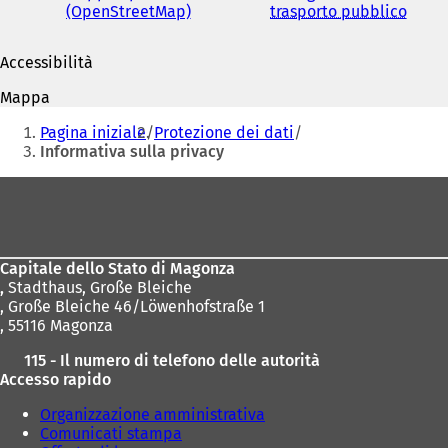
(OpenStreetMap)
(
trasporto pubblico
(
S
S
i
i
Accessibilità
a
a
p
p
Mappa
r
r
Siete
e
e
Pagina iniziale
Protezione dei dati
qui:
i
i
Informativa sulla privacy
n
n
u
u
Area
n
n
dei
a
a
n
n
piedi
u
u
Capitale dello Stato di Magonza
o
o
,
Stadthaus, Große Bleiche
v
v
, Große Bleiche 46/Löwenhofstraße 1
a
a
, 55116 Magonza
s
s
c
c
115 - Il numero di telefono delle autorità
h
h
Accesso rapido
e
e
d
d
Organizzazione amministrativa
a
a
Comunicati stampa