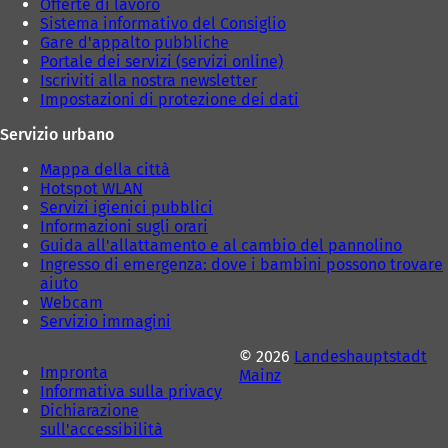
)
)
Offerte di lavoro
Sistema informativo del Consiglio
Gare d'appalto pubbliche
Portale dei servizi (servizi online)
Iscriviti alla nostra newsletter
Impostazioni di protezione dei dati
Servizio urbano
Mappa della città
Hotspot WLAN
Servizi igienici pubblici
Informazioni sugli orari
Guida all'allattamento e al cambio del pannolino
Ingresso di emergenza: dove i bambini possono trovare
aiuto
Webcam
Servizio immagini
© 2026
Landeshauptstadt
Impronta
Mainz
Informativa sulla privacy
Dichiarazione
sull'accessibilità