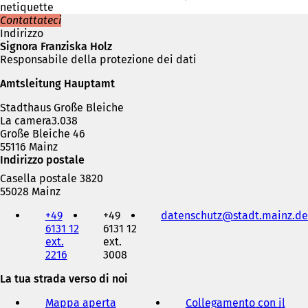
netiquette
Contattateci
Indirizzo
Signora Franziska Holz
Responsabile della protezione dei dati
Amtsleitung Hauptamt
Stadthaus Große Bleiche
La camera3.038
Große Bleiche 46
55116 Mainz
Indirizzo postale
Casella postale 3820
55028 Mainz
Telefono,
+49
+49
datenschutz
stadt.mainz
de
fax
6131 12
6131 12
e
ext.
ext.
indirizzo
2216
3008
e-
mail
La tua strada verso di noi
Mappa aperta
Collegamento con il