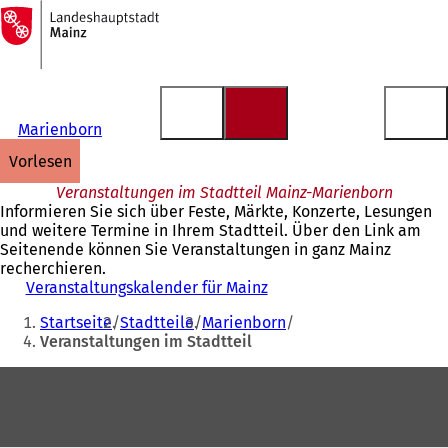
Zur
Startseite
Inhalt anspringen
Marienborn
vorlesen
Veranstaltungen im Stadtteil Mainz-Marienborn
Informieren Sie sich über Feste, Märkte, Konzerte, Lesungen
und weitere Termine in Ihrem Stadtteil. Über den Link am
Seitenende können Sie Veranstaltungen in ganz Mainz
recherchieren.
Veranstaltungskalender für Mainz
Sie
Startseite
Stadtteile
Marienborn
befinden
Veranstaltungen im Stadtteil
sich
Fußbereich
hier: