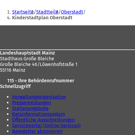
f
n
Sie
Startseite
Stadtteile
Oberstadt
e
befinden
Kinderstadtplan Oberstadt
t
sich
i
Fußbereich
n
hier:
e
i
n
e
Landeshauptstadt Mainz
m
Stadthaus Große Bleiche
n
Große Bleiche 46/Löwenhofstraße 1
e
55116 Mainz
u
115 - Ihre Behördenrufnummer
e
Schnellzugriff
n
T
Verwaltungsorganisation
a
Pressemeldungen
b
Stellenangebote
)
Ratsinformationssystem
Öffentliche Ausschreibungen
Serviceportal (Online-Services)
Newsletter abonnieren