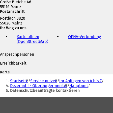
Große Bleiche 46
55116 Mainz
Postanschrift
Postfach 3820
55028 Mainz
Ihr Weg zu uns
Karte öffnen
ÖPNV
-Verbindung
(
(OpenStreetMap)
(
Ö
Ö
f
f
f
Ansprechpersonen
f
n
n
e
Erreichbarkeit
e
t
t
i
Karte
i
n
Sie
n
e
Startseite
Service nutzen
Ihr Anliegen von A bis Z
befinden
e
i
Dezernat I - Oberbürgermeister
Hauptamt
i
n
Datenschutzbeauftragte kontaktieren
sich
n
e
hier:
e
m
Fußbereich
m
n
n
e