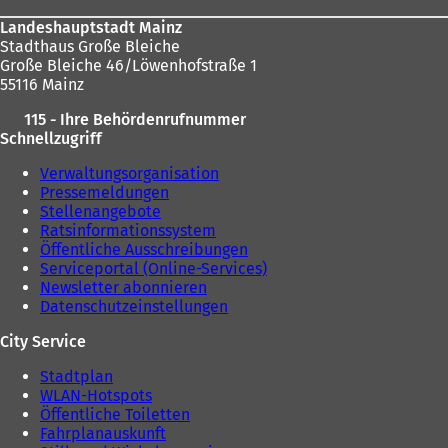
e
u
u
e
Landeshauptstadt Mainz
e
n
Stadthaus Große Bleiche
n
T
Große Bleiche 46/Löwenhofstraße 1
T
a
55116 Mainz
a
b
b
)
115 - Ihre Behördenrufnummer
)
Schnellzugriff
Verwaltungsorganisation
Pressemeldungen
Stellenangebote
Ratsinformationssystem
Öffentliche Ausschreibungen
Serviceportal (Online-Services)
Newsletter abonnieren
Datenschutzeinstellungen
City Service
Stadtplan
WLAN-Hotspots
Öffentliche Toiletten
Fahrplanauskunft