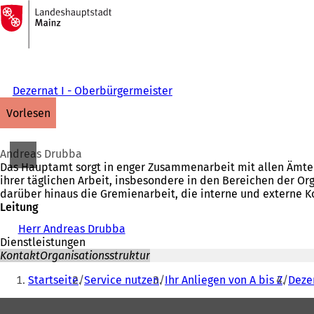
Zur
Startseite
Inhalt anspringen
Dezernat I - Oberbürgermeister
vorlesen
Andreas Drubba
Das Hauptamt sorgt in enger Zusammenarbeit mit allen Ämtern 
ihrer täglichen Arbeit, insbesondere in den Bereichen der O
darüber hinaus die Gremienarbeit, die interne und externe Ko
Leitung
Herr Andreas Drubba
Dienstleistungen
Kontakt
Organisationsstruktur
Sie
Startseite
Service nutzen
Ihr Anliegen von A bis Z
Deze
befinden
Fußbereich
sich