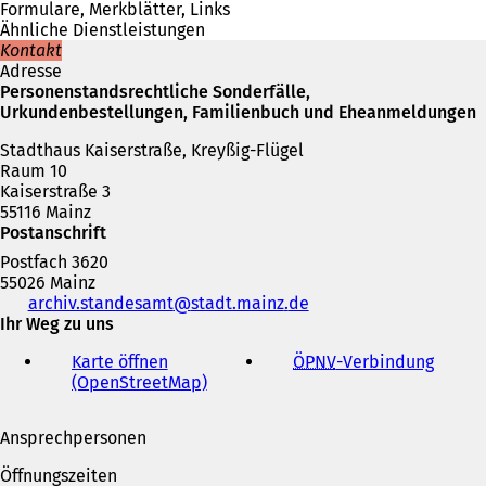
e
Formulare, Merkblätter, Links
i
Ähnliche Dienstleistungen
n
Kontakt
e
Adresse
m
Personenstandsrechtliche Sonderfälle,
n
Urkundenbestellungen, Familienbuch und Eheanmeldungen
e
Stadthaus Kaiserstraße, Kreyßig-Flügel
u
Raum 10
e
Kaiserstraße 3
n
55116 Mainz
T
Postanschrift
a
b
Postfach 3620
)
55026 Mainz
Telefon,
archiv.standesamt
stadt.mainz
de
Fax
Ihr Weg zu uns
und
Karte öffnen
ÖPNV
-Verbindung
(
E-
(OpenStreetMap)
(
Ö
Mail-
Ö
f
Adresse
f
f
Ansprechpersonen
f
n
n
e
Öffnungszeiten
e
t