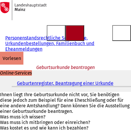
Zur
Startseite
Inhalt anspringen
Personenstandsrechtliche Sonderfälle,
Urkundenbestellungen, Familienbuch und
Eheanmeldungen
vorlesen
Geburtsurkunde beantragen
Online-Services
Geburtenregister, Beantragung einer Urkunde
(
Ö
f
Ihnen liegt Ihre Geburtsurkunde nicht vor, Sie benötigen
f
diese jedoch zum Beispiel für eine Eheschließung oder für
n
eine andere Amtshandlung? Dann können Sie die Ausstellung
e
einer Geburtsurkunde beantragen.
t
Was muss ich wissen?
i
Was muss ich mitbringen oder einreichen?
n
Was kostet es und wie kann ich bezahlen?