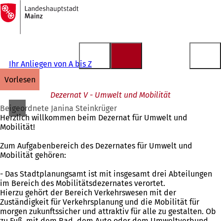
Zur
Startseite
Inhalt anspringen
Ihr Anliegen von A bis Z
vorlesen
Dezernat V - Umwelt und Mobilität
Beigeordnete Janina Steinkrüger
Herzlich willkommen beim Dezernat für Umwelt und
Mobilität!
Zum Aufgabenbereich des Dezernates für Umwelt und
Mobilität gehören:
- Das Stadtplanungsamt ist mit insgesamt drei Abteilungen
im Bereich des Mobilitätsdezernates verortet.
Hierzu gehört der Bereich Verkehrswesen mit der
Zuständigkeit für Verkehrsplanung und die Mobilität für
morgen zukunftssicher und attraktiv für alle zu gestalten. Ob
zu Fuß, mit dem Rad, dem Auto oder dem Umweltverbund.