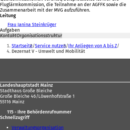
Fluglärmkommission, die Teilnahme an der AGFFK sowie die
Zusammenarbeit mit der MVG aufzuführen.
Leitung
Frau Janina Steinkrüger
Aufgaben
Kontakt
Organisationsstruktur
Sie
Startseite
Service nutzen
Ihr Anliegen von A bis Z
befinden
Dezernat V - Umwelt und Mobilität
sich
Fußbereich
hier:
Landeshauptstadt Mainz
Stadthaus Große Bleiche
Große Bleiche 46/Löwenhofstraße 1
55116 Mainz
115 - Ihre Behördenrufnummer
Schnellzugriff
Verwaltungsorganisation