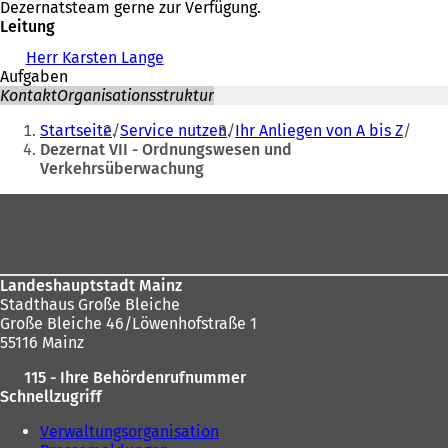
Dezernatsteam gerne zur Verfügung.
Leitung
Herr Karsten Lange
Aufgaben
Kontakt
Organisationsstruktur
Sie
Startseite
Service nutzen
Ihr Anliegen von A bis Z
befinden
Dezernat VII - Ordnungswesen und
Verkehrsüberwachung
sich
hier:
Fußbereich
Landeshauptstadt Mainz
Stadthaus Große Bleiche
Große Bleiche 46/Löwenhofstraße 1
55116 Mainz
115 - Ihre Behördenrufnummer
Schnellzugriff
Verwaltungsorganisation