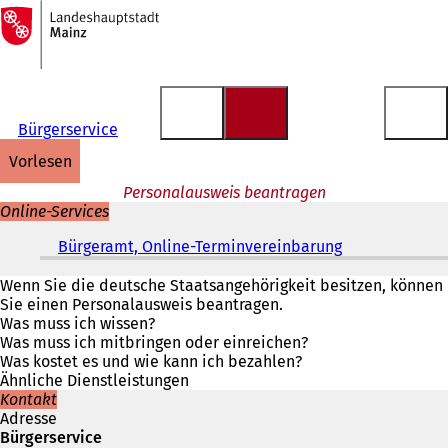
Zur
Startseite
Inhalt anspringen
Bürgerservice
vorlesen
Personalausweis beantragen
Online-Services
Bürgeramt, Online-Terminvereinbarung
(
Ö
f
Wenn Sie die deutsche Staatsangehörigkeit besitzen, können
f
Sie einen Personalausweis beantragen.
n
Was muss ich wissen?
e
Was muss ich mitbringen oder einreichen?
t
Was kostet es und wie kann ich bezahlen?
i
Ähnliche Dienstleistungen
n
Kontakt
e
Adresse
i
Bürgerservice