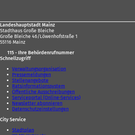
hier:
Fußbereich
m
n
n
e
e
u
u
e
Landeshauptstadt Mainz
e
n
Stadthaus Große Bleiche
n
T
Große Bleiche 46/Löwenhofstraße 1
T
a
55116 Mainz
a
b
b
)
115 - Ihre Behördenrufnummer
)
Schnellzugriff
Verwaltungsorganisation
Pressemeldungen
Stellenangebote
Ratsinformationssystem
Öffentliche Ausschreibungen
Serviceportal (Online-Services)
Newsletter abonnieren
Datenschutzeinstellungen
City Service
Stadtplan