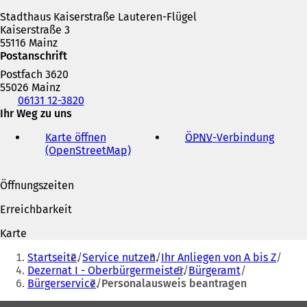
n
Stadthaus Kaiserstraße Lauteren-Flügel
e
Kaiserstraße 3
m
55116 Mainz
n
Postanschrift
e
u
Postfach 3620
e
55026 Mainz
n
Telefon,
06131 12-3820
T
Fax
Ihr Weg zu uns
a
und
b
Karte öffnen
ÖPNV
-Verbindung
(
E-
)
(OpenStreetMap)
(
Ö
Mail-
Ö
f
Adresse
f
f
Öffnungszeiten
f
n
n
e
Erreichbarkeit
e
t
t
i
Karte
i
n
Sie
n
e
Startseite
Service nutzen
Ihr Anliegen von A bis Z
befinden
e
i
Dezernat I - Oberbürgermeister
Bürgeramt
i
n
Bürgerservice
Personalausweis beantragen
sich
n
e
e
m