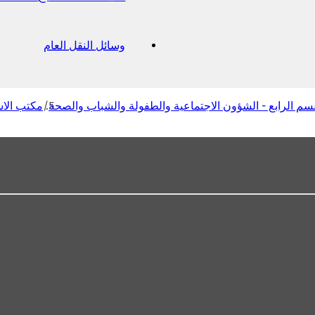
وسائل النقل العام
(
ي
ف
ت
ح
سم الرابع - الشؤون الاجتماعية والطفولة والشباب والصحة
مكتب الاس
ف
ي
ع
ل
ا
م
ة
ت
ب
و
ي
ب
ج
د
ي
د