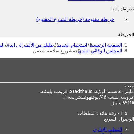
وعنوان
طريقك إلينا
البريد
الإلكتروني
خريطة مفتوحة (خريطة الشارع المفتوح)
(
ي
ف
الخريطة
ت
أنت
ح
الصفحة الرئيسية
استخدام الخدمة
طلبك من الألف إلى الياء
الق
ف
هنا
المجلس الوقائي البلدي
مشروع سلامة الطفل
ي
ع
منطقة
ل
القدم
ا
م
ة
مدينة
ت
ماينز، عاصمة الولاية،
Stadthaus، غروسه بليشه،
ب
غروسه بليشه 46/لوفنهوفشتراسه 1،
و
55116 ماينز
ي
ب
115 - رقم هاتف السلطات
ج
الوصول السريع
د
ي
التنظيم الإداري
د