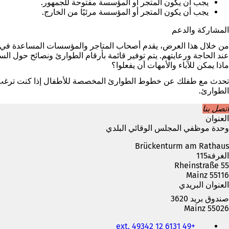
يجب أن يكون المتجر أو المؤسسة مفتوحة للجمهور.
يجب أن يكون المتجر أو المؤسسة مرئيًا من الخارج.
المشاركة والدعم
من خلال هذا العرض، يقدم أصحاب المتاجر والمؤسسات المساعدة في ش
عند الحاجة ورعايتهم. يتم توفير قائمة بأرقام الطوارئ ونصائح حول الس
ماذا يمكن للآباء والأمهات أن يفعلوا؟
تحدث مع طفلك عن خطوط الطوارئ المخصصة للأطفال إذا كنت ترغب في
الطوارئ.
اتصل بنا
العنوان
وحدة موظفي المجلس الوقائي البلدي
Brückenturm am Rathaus
الغرفة115
Rheinstraße 55
55116 Mainz
العنوان البريدي
صندوق بريد 3620
55026 Mainz
الهاتف
+49 6131 12 ext. 49342
والفاكس