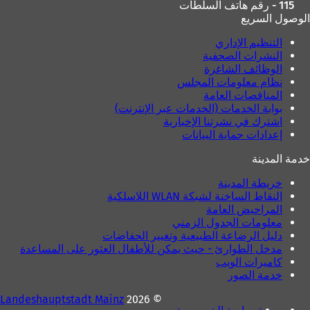
115 - رقم هاتف السلطات
الوصول السريع
التنظيم الإداري
النشرات الصحفية
الوظائف الشاغرة
نظام معلومات المجلس
المناقصات العامة
بوابة الخدمات (الخدمات عبر الإنترنت)
اشترك في نشرتنا الإخبارية
إعدادات حماية البيانات
خدمة المدينة
خريطة المدينة
النقاط الساخنة لشبكة WLAN اللاسلكية
المراحيض العامة
معلومات الجدول الزمني
دليل الرضاعة الطبيعية وتغيير الحفاضات
مدخل الطوارئ - حيث يمكن للأطفال العثور على المساعدة
كاميرات الويب
خدمة الصور
Landeshauptstadt Mainz
© 2026