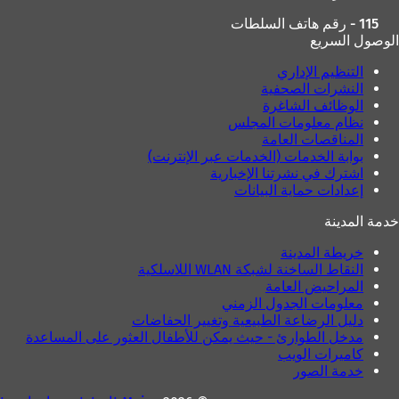
115 - رقم هاتف السلطات
الوصول السريع
التنظيم الإداري
النشرات الصحفية
الوظائف الشاغرة
نظام معلومات المجلس
المناقصات العامة
بوابة الخدمات (الخدمات عبر الإنترنت)
اشترك في نشرتنا الإخبارية
إعدادات حماية البيانات
خدمة المدينة
خريطة المدينة
النقاط الساخنة لشبكة WLAN اللاسلكية
المراحيض العامة
معلومات الجدول الزمني
دليل الرضاعة الطبيعية وتغيير الحفاضات
مدخل الطوارئ - حيث يمكن للأطفال العثور على المساعدة
كاميرات الويب
خدمة الصور