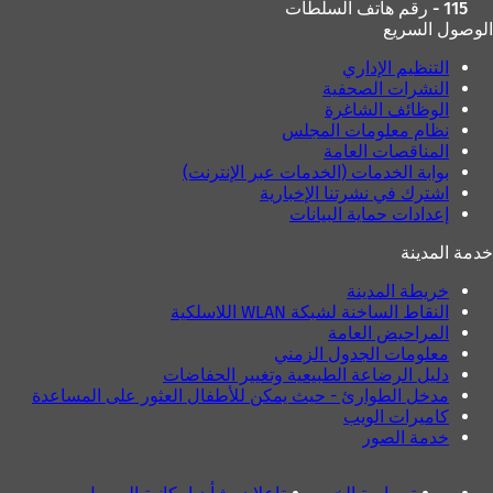
115 - رقم هاتف السلطات
الوصول السريع
التنظيم الإداري
النشرات الصحفية
الوظائف الشاغرة
نظام معلومات المجلس
المناقصات العامة
بوابة الخدمات (الخدمات عبر الإنترنت)
اشترك في نشرتنا الإخبارية
إعدادات حماية البيانات
خدمة المدينة
خريطة المدينة
النقاط الساخنة لشبكة WLAN اللاسلكية
المراحيض العامة
معلومات الجدول الزمني
دليل الرضاعة الطبيعية وتغيير الحفاضات
مدخل الطوارئ - حيث يمكن للأطفال العثور على المساعدة
كاميرات الويب
خدمة الصور