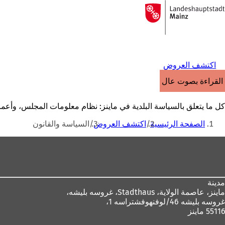
إلى
الصفحة
الانتقال إلى المحتوى
الرئيسية
اكتشف العروض
القراءة بصوت عالٍ
كل ما يتعلق بالسياسة البلدية في ماينز: نظام معلومات المجلس، وأعما
أنت
الصفحة الرئيسية
اكتشف العروض
السياسة والقانون
هنا
منطقة
القدم
مدينة
ماينز، عاصمة الولاية،
Stadthaus، غروسه بليشه،
غروسه بليشه 46/لوفنهوفشتراسه 1،
55116 ماينز