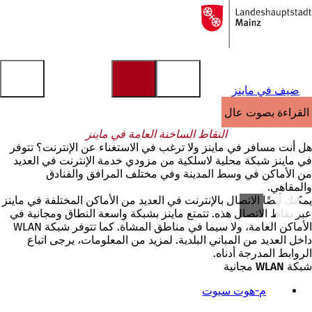
إلى
الصفحة
الانتقال إلى المحتوى
الرئيسية
ضيف في ماينز
القراءة بصوت عالٍ
النقاط الساخنة العامة في ماينز
هل أنت مسافر في ماينز ولا ترغب في الاستغناء عن الإنترنت؟ تتوفر
في ماينز شبكة محلية لاسلكية من مزودي خدمة الإنترنت في العديد
من الأماكن في وسط المدينة وفي مختلف المرافق والفنادق
والمقاهي.
يمكنك أيضًا الاتصال بالإنترنت في العديد من الأماكن المختلفة في ماينز
عبر نقاط الاتصال هذه. تتمتع ماينز بشبكة واسعة النطاق ومجانية في
الأماكن العامة، ولا سيما في مناطق المشاة. كما تتوفر شبكة WLAN
داخل العديد من المباني البلدية. لمزيد من المعلومات، يرجى اتباع
الروابط المدرجة أدناه.
شبكة WLAN مجانية
م-هوت سبوت
(
ي