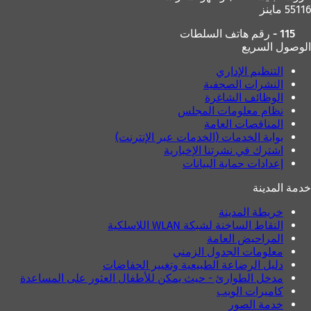
55116 ماينز
د
ج
ي
د
115 - رقم هاتف السلطات
د
ي
الوصول السريع
ة
د
)
ة
التنظيم الإداري
)
النشرات الصحفية
الوظائف الشاغرة
نظام معلومات المجلس
المناقصات العامة
بوابة الخدمات (الخدمات عبر الإنترنت)
اشترك في نشرتنا الإخبارية
إعدادات حماية البيانات
خدمة المدينة
خريطة المدينة
النقاط الساخنة لشبكة WLAN اللاسلكية
المراحيض العامة
معلومات الجدول الزمني
دليل الرضاعة الطبيعية وتغيير الحفاضات
مدخل الطوارئ - حيث يمكن للأطفال العثور على المساعدة
كاميرات الويب
خدمة الصور