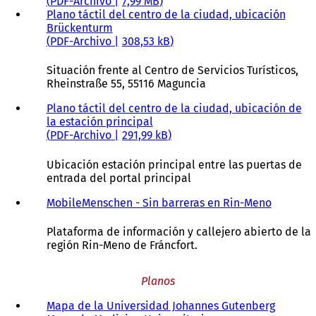
PDF
-Archivo
7,99 MB
Plano táctil del centro de la ciudad, ubicación
Brückenturm
PDF
-Archivo
308,53 kB
Situación frente al Centro de Servicios Turísticos,
Rheinstraße 55, 55116 Maguncia
Plano táctil del centro de la ciudad, ubicación de
la estación principal
PDF
-Archivo
291,99 kB
Ubicación estación principal entre las puertas de
entrada del portal principal
MobileMenschen - Sin barreras en Rin-Meno
(
S
e
Plataforma de información y callejero abierto de la
a
región Rin-Meno de Fráncfort.
b
r
Planos
e
e
Mapa de la Universidad Johannes Gutenberg
(
n