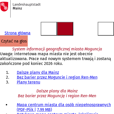
Do
strony
Przejdź do treści
głównej
Strona główna
czytać na głos
System informacji geograficznej miasta Moguncja
Uwaga: internetowa mapa miasta nie jest obecnie
aktualizowana. Prace nad nowym systemem trwają i zostaną
zakończone pod koniec 2026 roku.
Dalsze plany dla Mainz
Bez barier przez Moguncję i region Ren-Men
Plany terenu
Dalsze plany dla Mainz
Bez barier przez Moguncję i region Ren-Men
Mapa centrum miasta dla osób niepełnosprawnych
PDF
-Plik
7,99 MB