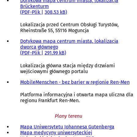
Dotykowa mapa centrum miasta, lokalizacja
Brückenturm
PDF
-Plik
308,53 kB
Lokalizacja przed Centrum Obsługi Turystów,
Rheinstraße 55, 55116 Moguncja
Dotykowa mapa centrum miasta, lokalizacja
dworca głównego
PDF
-Plik
291,99 kB
Lokalizacja główna stacja między drzwiami
wejściowymi głównego portalu
MobileMenschen - bez barier w regionie Ren-Men
(
O
t
Platforma informacyjna i otwarta mapa uliczna dla
w
regionu Frankfurt Ren-Men.
i
e
Plany terenu
r
a
Mapa Uniwersytetu Johannesa Gutenberga
(
s
Mapa medycyny uniwersyteckiej
(
O
i