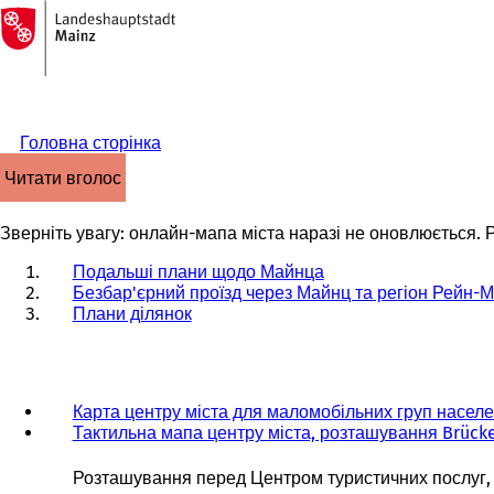
На
головну
Перейти до змісту
сторінку
Головна сторінка
читати вголос
Зверніть увагу: онлайн-мапа міста наразі не оновлюється. Р
Подальші плани щодо Майнца
Безбар'єрний проїзд через Майнц та регіон Рейн-
Плани ділянок
Карта центру міста для маломобільних груп насел
Тактильна мапа центру міста, розташування Brück
Розташування перед Центром туристичних послуг, R