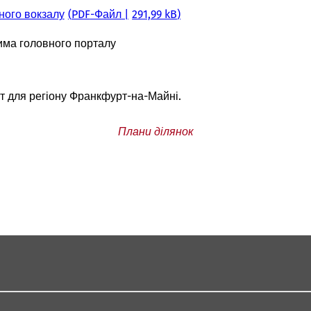
ного вокзалу
PDF
-Файл
291,99 kB
има головного порталу
т для регіону Франкфурт-на-Майні.
Плани ділянок