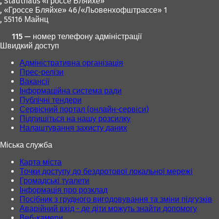
,
Stadthaus «Гроссе Бляйхе»
т
ь
с
й
, «Гроссе Бляйхе» 46/«Льовенхофштрассе» 1
ь
с
я
в
, 55116 Майнц
с
я
в
к
я
в
н
л
115 — номер телефону адміністрації
в
н
о
а
Швидкий доступ
н
о
в
д
о
в
і
ц
Адміністративна організація
в
і
й
і
Прес-релізи
і
й
в
)
Вакансії
й
в
к
Інформаційна система ради
в
к
л
Публічні тендери
к
л
а
Сервісний портал (онлайн-сервіси)
л
а
д
Підпишіться на нашу розсилку
а
д
ц
Налаштування захисту даних
д
ц
і
ц
і
)
Міська служба
і
)
)
Карта міста
Точки доступу до бездротової локальної мережі
Громадські туалети
Інформація про розклад
Посібник з грудного вигодовування та зміни підгузків
Аварійний вхід - де діти можуть знайти допомогу
Веб-камери