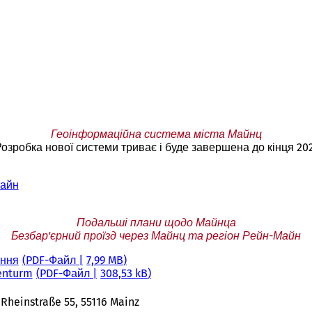
Геоінформаційна система міста Майнц
озробка нової системи триває і буде завершена до кінця 202
Майн
Подальші плани щодо Майнца
Безбар'єрний проїзд через Майнц та регіон Рейн-Майн
ення
PDF
-Файл
7,99 MB
enturm
PDF
-Файл
308,53 kB
heinstraße 55, 55116 Mainz