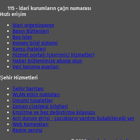
115 - İdari kurumların çağrı numarası
Hızlı erişim
İdari organizasyon
Basın Bültenleri
Boş İşler
Konsey bilgi sistemi
Kamu ihaleleri
Hizmet portalı (çevrimiçi hizmetler)
Haber bültenimize abone olun
Veri koruma ayarları
Şehir Hizmetleri
Şehir haritası
WLAN etkin noktaları
Umumi tuvaletler
Zaman çizelgesi bilgileri
Emzirme ve bez değiştirme kılavuzu
Acil durum girişi - çocukların yardım bulabileceği yer
Web Kameraları
Resim servisi