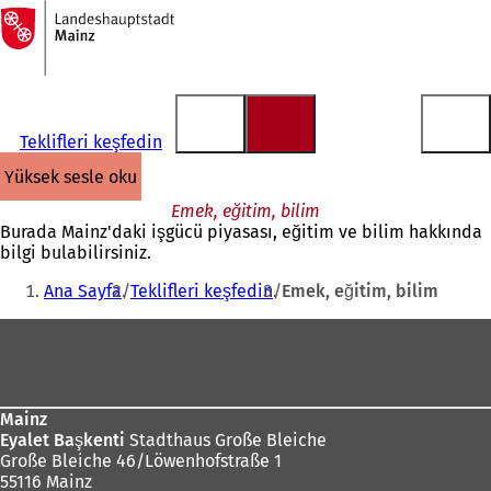
Ana
sayfaya
İçeriğe atla
Teklifleri keşfedin
yüksek sesle oku
Emek, eğitim, bilim
Burada Mainz'daki işgücü piyasası, eğitim ve bilim hakkında
bilgi bulabilirsiniz.
Buradasınız:
Ana Sayfa
Teklifleri keşfedin
Emek, eğitim, bilim
Ayak
bölgesi
Mainz
Eyalet Başkenti
Stadthaus Große Bleiche
Große Bleiche 46/Löwenhofstraße 1
55116 Mainz