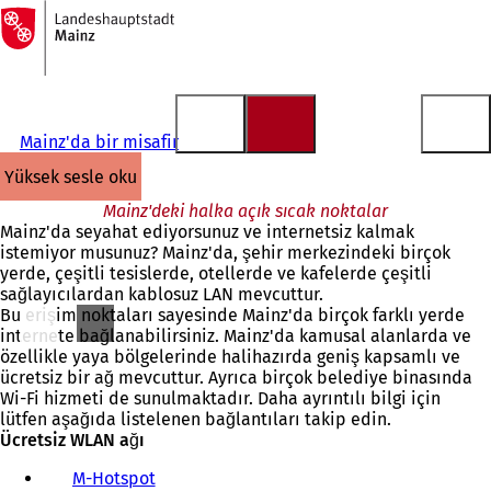
Ana
sayfaya
İçeriğe atla
Mainz'da bir misafir
yüksek sesle oku
Mainz'deki halka açık sıcak noktalar
Mainz'da seyahat ediyorsunuz ve internetsiz kalmak
istemiyor musunuz? Mainz'da, şehir merkezindeki birçok
yerde, çeşitli tesislerde, otellerde ve kafelerde çeşitli
sağlayıcılardan kablosuz LAN mevcuttur.
Bu erişim noktaları sayesinde Mainz'da birçok farklı yerde
internete bağlanabilirsiniz. Mainz'da kamusal alanlarda ve
özellikle yaya bölgelerinde halihazırda geniş kapsamlı ve
ücretsiz bir ağ mevcuttur. Ayrıca birçok belediye binasında
Wi-Fi hizmeti de sunulmaktadır. Daha ayrıntılı bilgi için
lütfen aşağıda listelenen bağlantıları takip edin.
Ücretsiz WLAN ağı
M-Hotspot
(