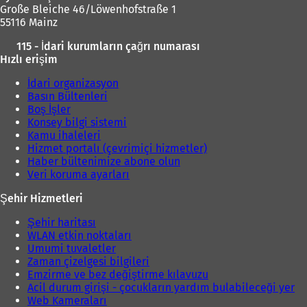
Große Bleiche 46/Löwenhofstraße 1
ı
ç
55116 Mainz
l
ı
ı
l
115 - İdari kurumların çağrı numarası
r
ı
Hızlı erişim
)
r
)
İdari organizasyon
Basın Bültenleri
Boş İşler
Konsey bilgi sistemi
Kamu ihaleleri
Hizmet portalı (çevrimiçi hizmetler)
Haber bültenimize abone olun
Veri koruma ayarları
Şehir Hizmetleri
Şehir haritası
WLAN etkin noktaları
Umumi tuvaletler
Zaman çizelgesi bilgileri
Emzirme ve bez değiştirme kılavuzu
Acil durum girişi - çocukların yardım bulabileceği yer
Web Kameraları