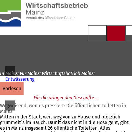
Zur
Startseite
Inhalt anspringen
In Mainz! Für Mainz! Wirtschaftsbetrieb Mainz!
Entwässerung
vorlesen
Für die dringenden Geschäfte ...
Wegweisend, wenn´s pressiert: Die öffentlichen Toiletten in
Mainz.
Mitten in der Stadt, weit weg von zu Hause und plötzlich
grummelt´s im Bauch. Damit das nicht in die Hose geht, gibt
es in Mainz insgesamt 26 öffentliche Toiletten. Alles