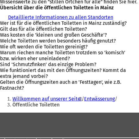
Wissenswerte zu den "stillen Örtchen für alle" finden Sie hier.
Übersicht über die öffentlichen Toiletten in Mainz
Detaillierte Informationen zu allen Standorten
Wer ist für die öffentlichen Toiletten in Mainz zuständig?
Gilt das für alle öffentlichen Toiletten?
Was kosten die 'kleinen und großen Geschäfte'?
Welche Toiletten werden besonders häufig genutzt?
Wie oft werden die Toiletten gereinigt?
Warum riechen manche Toiletten trotzdem so 'komisch'
bzw. wirken eher uneinladend?
Sind 'Schmutzfinken' das einzige Problem?
Wie funktioniert das mit den Öffnungszeiten? Kommt da
extra jemand vorbei?
Gelten die Öffnungszeiten auch an 'Festtagen', wie z.B.
Fastnacht?
Sie
Willkommen auf unserer Seite!
Entwässerung
befinden
Öffentliche Toiletten
sich
Fußbereich
hier: