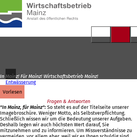
Zur
Startseite
Inhalt anspringen
In Mainz! Für Mainz! Wirtschaftsbetrieb Mainz!
Entwässerung
vorlesen
Fragen & Antworten
"In Mainz, für Mainz":
So steht es auf der Titelseite unserer
Imagebroschüre. Weniger Motto, als Selbstverpflichtung.
Schließlich wissen wir um die Bedeutung unserer Aufgaben.
Deshalb legen wir auch höchsten Wert darauf, Sie
mitzunehmen und zu informieren. Um Missverständnisse zu
vermeiden, vor allem aber, weil wir es Ihnen schuldig sind.