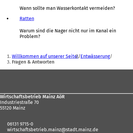
Wann sollte man Wasserkontakt vermeiden?
Ratten
Warum sind die Nager nicht nur im Kanal ein
Problem?
Sie
Willkommen auf unserer Seite!
Entwässerung
befinden
Fragen & Antworten
sich
Fußbereich
hier:
Wirtschaftsbetrieb Mainz AöR
Industriestraße 70
55120 Mainz
06131 9715-0
wirtschaftsbetrieb.mainz
stadt.mainz
de