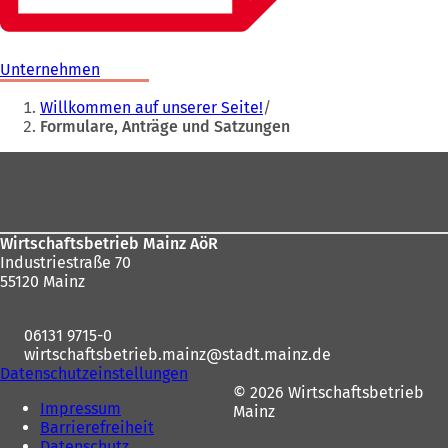
Unternehmen
Sie
Willkommen auf unserer Seite!
befinden
Formulare, Anträge und Satzungen
sich
Fußbereich
hier:
Wirtschaftsbetrieb Mainz AöR
Industriestraße 70
55120 Mainz
06131 9715-0
wirtschaftsbetrieb.mainz
stadt.mainz
de
Datenschutzeinstellungen
© 2026 Wirtschaftsbetrieb
Impressum
Mainz
Barrierefreiheit
Datenschutz