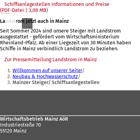
Schiffsanlagestellen Informationen und Preise
PDF
-Datei
3,08 MB
Landstrom jetzt auch in Mainz
Seit Sommer 2024 sind unsere Steiger mit Landstrom
ausgestattet - gefördert vom Wirtschaftsministerium
Rheinland-Pfalz. Ab einer Liegezeit von 30 Minuten haben
Schiffe in Mainz verbindlich Landstrom zu beziehen.
Zur Pressemitteilung Landstrom in Mainz
(Öffnet
Sie
in
Willkommen auf unserer Seite!
einem
befinden
Neubau & Hochwasserschutz
neuen
Mainzer Steiger/ Schiffsanlegestellen
sich
Tab)
hier:
Fußbereich
Wirtschaftsbetrieb Mainz AöR
Industriestraße 70
55120 Mainz