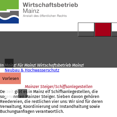
Zur
Startseite
Inhalt anspringen
In Mainz! Für Mainz! Wirtschaftsbetrieb Mainz!
Neubau & Hochwasserschutz
vorlesen
Mainzer Steiger/Schiffsanlegestellen
Derzeit gibt es in Mainz elf Schiffsanlegestellen, die
sogenannten Mainzer Steiger. Sieben davon gehören
Reedereien, die restlichen vier uns: Wir sind für deren
Verwaltung, Koordinierung und Instandhaltung sowie
Buchungsanfragen verantwortlich.