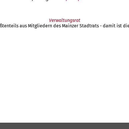
in
einem
neuen
Verwaltungsrat
Tab)
tenteils aus Mitgliedern des Mainzer Stadtrats - damit ist die