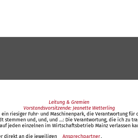
Leitung & Gremien
Vorstandsvorsitzende: Jeanette Wetterling
 ein riesiger Fuhr- und Maschinenpark, die Verantwortung für
dt stemmen und, und, und …: Die Verantwortung, die ich zu tra
auf jeden einzelnen im Wirtschaftsbetrieb Mainz verlassen ka
r direkt an die jeweiligen
Ansprechpartner
(Öffnet
.