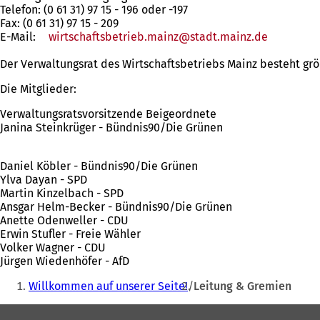
Telefon: (0 61 31) 97 15 - 196 oder -197
Fax: (0 61 31) 97 15 - 209
E-Mail:
wirtschaftsbetrieb.mainz
stadt.mainz
de
Der Verwaltungsrat des Wirtschaftsbetriebs Mainz besteht größ
Die Mitglieder:
Verwaltungsratsvorsitzende Beigeordnete
Janina Steinkrüger - Bündnis90/Die Grünen
Daniel Köbler - Bündnis90/Die Grünen
Ylva Dayan - SPD
Martin Kinzelbach - SPD
Ansgar Helm-Becker - Bündnis90/Die Grünen
Anette Odenweller - CDU
Erwin Stufler - Freie Wähler
Volker Wagner - CDU
Jürgen Wiedenhöfer - AfD
Sie
Willkommen auf unserer Seite!
Leitung & Gremien
befinden
Fußbereich
sich